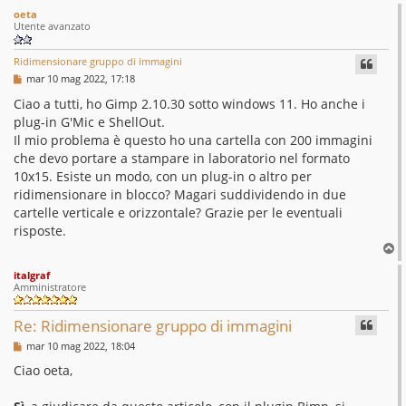
oeta
Utente avanzato
Ridimensionare gruppo di immagini
M
mar 10 mag 2022, 17:18
e
s
Ciao a tutti, ho Gimp 2.10.30 sotto windows 11. Ho anche i
s
plug-in G'Mic e ShellOut.
a
g
Il mio problema è questo ho una cartella con 200 immagini
g
che devo portare a stampare in laboratorio nel formato
i
o
10x15. Esiste un modo, con un plug-in o altro per
ridimensionare in blocco? Magari suddividendo in due
cartelle verticale e orizzontale? Grazie per le eventuali
risposte.
T
o
italgraf
p
Amministratore
Re: Ridimensionare gruppo di immagini
M
mar 10 mag 2022, 18:04
e
s
Ciao oeta,
s
a
g