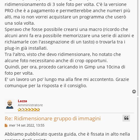
ridimensionamento di 3 sole foto per volta. C'è la versione
PRO che è a pagamento e permetterebbe anche numeri più
alti, ma io non vorrei acquistare un programma che userò
una sola volta.
Speravo che fosse possibile crearsi una macro (ricordo che
alcuni anni fa era possibile memorizzare una serie di azioni e
richiamarle con l'assegnazione di un tasto) o trovarla tra i
plug-in già installati.
Tra l'altro, visto che devo ridimensionare, ho notato che
alcune foto necessitano anche di crop opportuni.
Quindi, per ora, procedo caricando in Gimp una 10cina di
foto per volta.
E' un lavoro un po' lungo ma alla fine mi accontento. Grazie
comunque per la risposta e il consiglio.
T
o
Lazza
p
Amministratore
Re: Ridimensionare gruppo di immagini
M
mer 14 set 2022, 13:55
e
s
Abbiamo pubblicato questa guida, che è fissata in alto nella
s