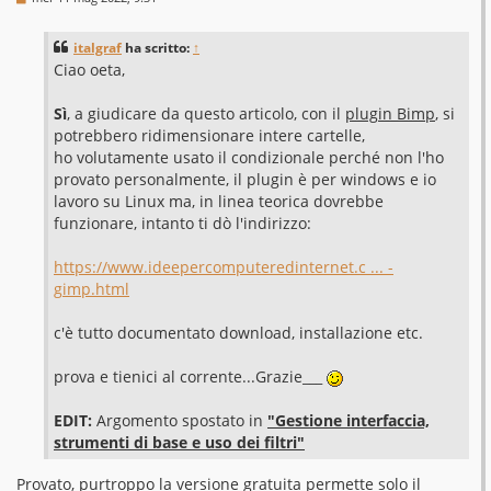
e
s
s
italgraf
ha scritto:
↑
a
g
Ciao oeta,
g
i
o
Sì
, a giudicare da questo articolo, con il
plugin Bimp
, si
potrebbero ridimensionare intere cartelle,
ho volutamente usato il condizionale perché non l'ho
provato personalmente, il plugin è per windows e io
lavoro su Linux ma, in linea teorica dovrebbe
funzionare, intanto ti dò l'indirizzo:
https://www.ideepercomputeredinternet.c ... -
gimp.html
c'è tutto documentato download, installazione etc.
prova e tienici al corrente...Grazie___
EDIT:
Argomento spostato in
"Gestione interfaccia,
strumenti di base e uso dei filtri"
Provato, purtroppo la versione gratuita permette solo il