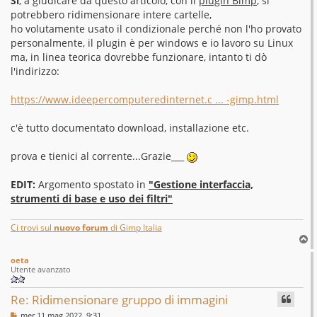
Sì
, a giudicare da questo articolo, con il
plugin Bimp
, si
g
potrebbero ridimensionare intere cartelle,
i
o
ho volutamente usato il condizionale perché non l'ho provato
personalmente, il plugin è per windows e io lavoro su Linux
ma, in linea teorica dovrebbe funzionare, intanto ti dò
l'indirizzo:
https://www.ideepercomputeredinternet.c ... -gimp.html
c'è tutto documentato download, installazione etc.
prova e tienici al corrente...Grazie___
EDIT:
Argomento spostato in
"Gestione interfaccia,
strumenti di base e uso dei filtri"
Ci trovi sul
nuovo forum
di Gimp Italia
T
o
oeta
p
Utente avanzato
Re: Ridimensionare gruppo di immagini
M
mer 11 mag 2022, 9:31