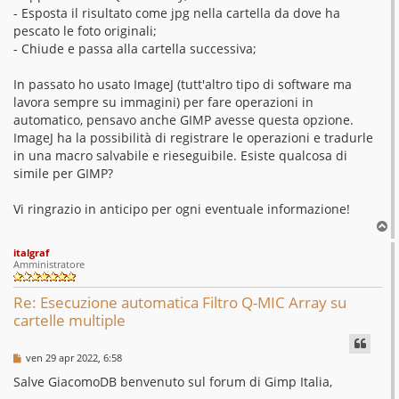
- Esposta il risultato come jpg nella cartella da dove ha
pescato le foto originali;
- Chiude e passa alla cartella successiva;
In passato ho usato ImageJ (tutt'altro tipo di software ma
lavora sempre su immagini) per fare operazioni in
automatico, pensavo anche GIMP avesse questa opzione.
ImageJ ha la possibilità di registrare le operazioni e tradurle
in una macro salvabile e rieseguibile. Esiste qualcosa di
simile per GIMP?
Vi ringrazio in anticipo per ogni eventuale informazione!
T
o
italgraf
p
Amministratore
Re: Esecuzione automatica Filtro Q-MIC Array su
cartelle multiple
M
ven 29 apr 2022, 6:58
e
s
Salve GiacomoDB benvenuto sul forum di Gimp Italia,
s