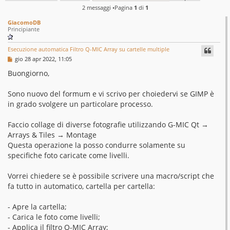
2 messaggi •Pagina
1
di
1
GiacomoDB
Principiante
Esecuzione automatica Filtro Q-MIC Array su cartelle multiple
M
gio 28 apr 2022, 11:05
e
s
Buongiorno,
s
a
g
Sono nuovo del formum e vi scrivo per choiedervi se GIMP è
g
in grado svolgere un particolare processo.
i
o
Faccio collage di diverse fotografie utilizzando G-MIC Qt →
Arrays & Tiles → Montage
Questa operazione la posso condurre solamente su
specifiche foto caricate come livelli.
Vorrei chiedere se è possibile scrivere una macro/script che
fa tutto in automatico, cartella per cartella:
- Apre la cartella;
- Carica le foto come livelli;
- Applica il filtro Q-MIC Array;