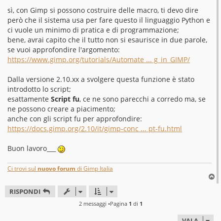
a
g
sì, con Gimp si possono costruire delle macro, ti devo dire
g
però che il sistema usa per fare questo il linguaggio Python e
i
o
ci vuole un minimo di pratica e di programmazione;
bene, avrai capito che il tutto non si esaurisce in due parole,
se vuoi approfondire l'argomento:
https://www.gimp.org/tutorials/Automate ... g_in_GIMP/
Dalla versione 2.10.xx a svolgere questa funzione è stato
introdotto lo script;
esattamente
Script fu
, ce ne sono parecchi a corredo ma, se
ne possono creare a piacimento;
anche con gli script fu per approfondire:
https://docs.gimp.org/2.10/it/gimp-conc ... pt-fu.html
Buon lavoro___
Ci trovi sul
nuovo forum
di Gimp Italia
T
o
RISPONDI
p
2 messaggi •Pagina
1
di
1
VAI A