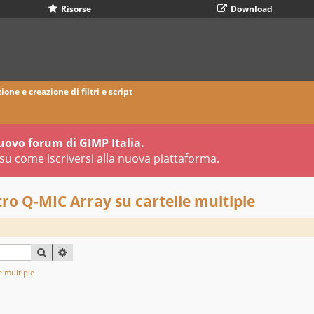
Risorse
Download
ione e creazione di filtri e script
uovo forum di GIMP Italia.
su come iscriversi alla nuova piattaforma.
ro Q-MIC Array su cartelle multiple
CERCA
RICERCA AVANZATA
e multiple