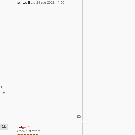
Iscritto il:
gio 28 apr 2022, 11:00
in
i e
T
o
p
italgraf
Amministratore