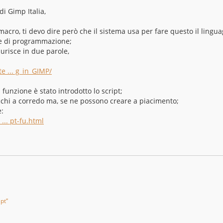
i Gimp Italia,
macro, ti devo dire però che il sistema usa per fare questo il lingua
 e di programmazione;
aurisce in due parole,
e ... g_in_GIMP/
funzione è stato introdotto lo script;
cchi a corredo ma, se ne possono creare a piacimento;
e:
... pt-fu.html
ipt”