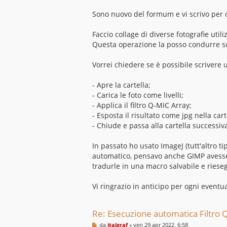
a
g
Sono nuovo del formum e vi scrivo per 
g
i
o
Faccio collage di diverse fotografie ut
Questa operazione la posso condurre sol
Vorrei chiedere se è possibile scrivere u
- Apre la cartella;
- Carica le foto come livelli;
- Applica il filtro Q-MIC Array;
- Esposta il risultato come jpg nella cart
- Chiude e passa alla cartella successiv
In passato ho usato ImageJ (tutt'altro 
automatico, pensavo anche GIMP avesse q
tradurle in una macro salvabile e rieseg
Vi ringrazio in anticipo per ogni eventu
Re: Esecuzione automatica Filtro Q
M
da
italgraf
»
ven 29 apr 2022, 6:58