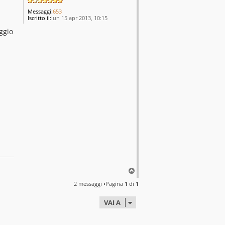
Messaggi:
653
Iscritto il:
lun 15 apr 2013, 10:15
ggio
T
o
2 messaggi •Pagina
1
di
1
p
VAI A