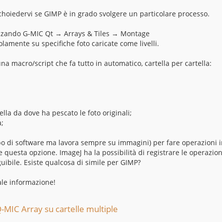
choiedervi se GIMP è in grado svolgere un particolare processo.
ilizzando G-MIC Qt → Arrays & Tiles → Montage
amente su specifiche foto caricate come livelli.
na macro/script che fa tutto in automatico, cartella per cartella:
ella da dove ha pescato le foto originali;
a;
tipo di software ma lavora sempre su immagini) per fare operazioni 
uesta opzione. ImageJ ha la possibilità di registrare le operazion
uibile. Esiste qualcosa di simile per GIMP?
ale informazione!
-MIC Array su cartelle multiple