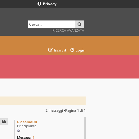
Privacy
CERCA
RICERCA AVANZATA
Iscriviti
Login
2 messaggi •Pagina
1
di
1
GiacomoDB
Principiante
Messaggi:
1