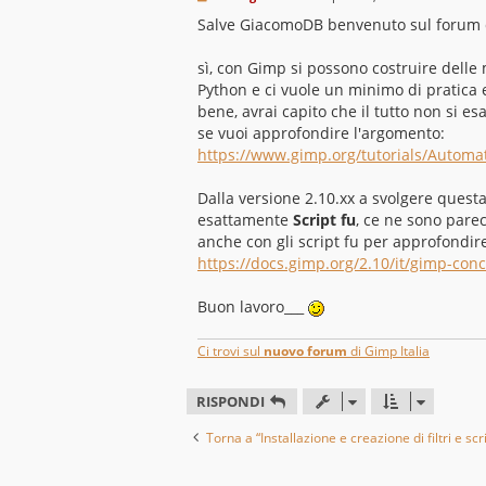
e
s
Salve GiacomoDB benvenuto sul forum d
s
a
g
sì, con Gimp si possono costruire delle 
g
Python e ci vuole un minimo di pratica
i
o
bene, avrai capito che il tutto non si es
se vuoi approfondire l'argomento:
https://www.gimp.org/tutorials/Automat
Dalla versione 2.10.xx a svolgere questa 
esattamente
Script fu
, ce ne sono pare
anche con gli script fu per approfondir
https://docs.gimp.org/2.10/it/gimp-conc 
Buon lavoro___
Ci trovi sul
nuovo forum
di Gimp Italia
RISPONDI
Torna a “Installazione e creazione di filtri e scr