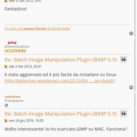
M
ven 21 dic 2012, 0:47
e
s
Fantastico!
s
a
g
g
i
Ci trovi sul
nuovo forum
di Gimp Italia
o
T
o
johnJ
p
Amministratore
Re: Batch Image Manipulation Plugin (BIMP 0.9)
M
sab 2 feb 2013, 20:41
e
s
è stato aggiornato ed è più facile da installare su linux
s
http://telperion.wordpress.com/2012/05/ ... oni-batch/
a
g
T
g
o
i
valentina
p
o
Principiante
Re: Batch Image Manipulation Plugin (BIMP 0.9)
M
ven 24 giu 2016, 10:05
e
s
Molto interessante! Io ho scaricato GIMP su MAC. Funziona?
s
a