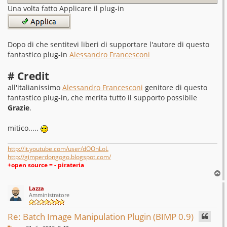
Una volta fatto Applicare il plug-in
Dopo di che sentitevi liberi di supportare l'autore di questo
fantastico plug-in
Alessandro Francesconi
# Credit
all'italianissimo
Alessandro Francesconi
genitore di questo
fantastico plug-in, che merita tutto il supporto possibile
Grazie
.
mitico.....
http://it.youtube.com/user/dOOnLoL
http://gimperdongogo.blogspot.com/
+open source = - pirateria
T
o
Lazza
p
Amministratore
Re: Batch Image Manipulation Plugin (BIMP 0.9)