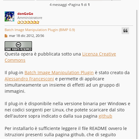
4 messaggi •Pagina
1
di
1
donGoGo
Amministratore
Batch Image Manipulation Plugin (BIMP 0.9)
M
mar 18 dic 2012, 20:56
e
s
s
a
Questa opera è pubblicata sotto una
Licenza Creative
g
Commons
g
i
o
Il plug-in
Batch Image Manipulation Plugin
è stato creato da
Alessandro Francesconi
e permette di applicare
simultaneamente un insieme di effetti ad un gruppo di
immagini.
Il plug-in è disponibile nella versione binaria per Windows e
nei codici sorgenti per Linux, che potete scaricare dal sito
dell'autore sopra indicato o dalla sua pagina
github
Per installarlo è sufficiente leggere il file README ovvero le
istruzioni presenti sulla pagina github, che di seguito