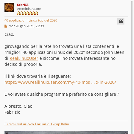
fabri66
Amministratore
40 applicazioni Linux top del 2020
M
mer 20 gen 2021, 22:39
e
s
Ciao,
s
a
g
girovagando per la rete ho trovato una lista contenenti le
g
"migliori 40 applicazioni Linux del 2020" secondo John Been
i
o
di
RealLinuxUser
e siccome l'ho trovata interessante ho
deciso di proporla.
Il link dove trovarla è il seguente:
https://www.reallinuxuser.com/my-40-mos ... x-in-2020/
E voi avete qualche programma preferito da consigliare ?
A presto. Ciao
Fabrizio
Ci trovi sul
nuovo Forum
di Gimp Italia