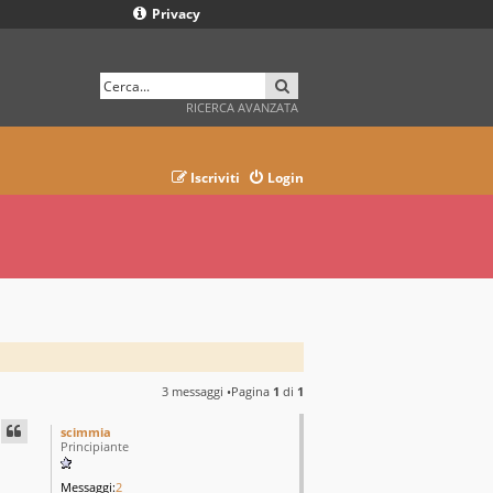
Privacy
CERCA
RICERCA AVANZATA
Iscriviti
Login
3 messaggi •Pagina
1
di
1
scimmia
Principiante
Messaggi:
2