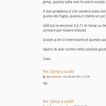
gimp..questa volta non ho però trovato 
a
g
g
Il mio problema è che sembra tutto norm
i
o
punto del foglio, questa ci mette un po'
Utilizzo la versione 2.6.11 di Gimp su 
scrivere per essere d'aiuto!
Grazie a chi si interesserà di questo ca
(spero di aver scritto nella sezione giust
Ciao.
Re: Gimp a scatti
M
da
scimmia
»
lun 26 dic 2011, 21:35
e
s
up
s
a
g
g
i
Re: Gimp a scatti
o