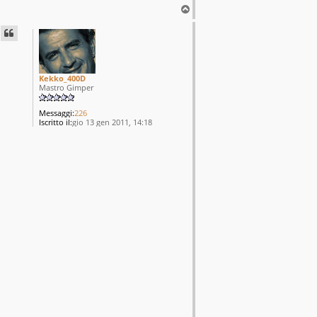
T
o
p
Kekko_400D
Mastro Gimper
Messaggi:
226
Iscritto il:
gio 13 gen 2011, 14:18