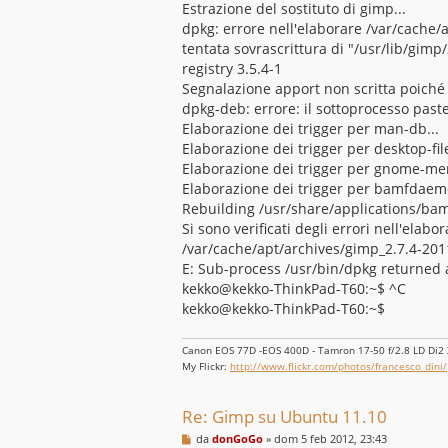
Estrazione del sostituto di gimp...
dpkg: errore nell'elaborare /var/cache
tentata sovrascrittura di "/usr/lib/gim
registry 3.5.4-1
Segnalazione apport non scritta poiché
dpkg-deb: errore: il sottoprocesso paste
Elaborazione dei trigger per man-db...
Elaborazione dei trigger per desktop-file-
Elaborazione dei trigger per gnome-men
Elaborazione dei trigger per bamfdaemo
Rebuilding /usr/share/applications/bamf
Si sono verificati degli errori nell'elabo
/var/cache/apt/archives/gimp_2.7.4-20
E: Sub-process /usr/bin/dpkg returned a
kekko@kekko-ThinkPad-T60:~$ ^C
kekko@kekko-ThinkPad-T60:~$
Canon EOS 77D -EOS 400D - Tamron 17-50 f/2.8 LD Di2 XR
My Flickr:
http://www.flickr.com/photos/francesco_dini/
Re: Gimp su Ubuntu 11.10
M
da
donGoGo
»
dom 5 feb 2012, 23:43