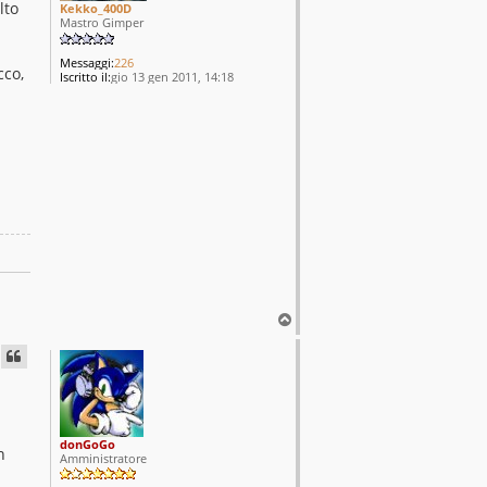
lto
Kekko_400D
Mastro Gimper
Messaggi:
226
cco,
Iscritto il:
gio 13 gen 2011, 14:18
T
o
p
donGoGo
n
Amministratore