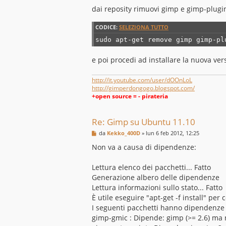
e
s
dai reposity rimuovi gimp e gimp-plugi
s
a
CODICE:
SELEZIONA TUTTO
g
g
sudo apt-get remove gimp gimp-pl
i
o
e poi procedi ad installare la nuova ve
http://it.youtube.com/user/dOOnLoL
http://gimperdongogo.blogspot.com/
+open source = - pirateria
Re: Gimp su Ubuntu 11.10
M
da
Kekko_400D
»
lun 6 feb 2012, 12:25
e
s
Non va a causa di dipendenze:
s
a
g
Lettura elenco dei pacchetti... Fatto
g
Generazione albero delle dipendenze
i
o
Lettura informazioni sullo stato... Fatto
È utile eseguire "apt-get -f install" per
I seguenti pacchetti hanno dipendenze 
gimp-gmic : Dipende: gimp (>= 2.6) ma n