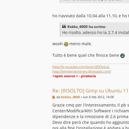
o
ho riavviato dalla 10.04 alla 11.10, e ho 
Kekko_400D ha scritto:
Ho risolto, adesso ho la 2.7.4 instal
wooh
meno male.
Tutto è bene quel che finisce bene
http://it.youtube.com/user/dOOnLoL
http://gimperdongogo.blogspot.com/
+open source = - pirateria
Re: [RISOLTO] Gimp su Ubuntu 11
M
da
Kekko_400D
»
lun 6 feb 2012, 14:58
e
s
Grazie cmq per l'interessamento, il pb
s
Center/Modifica/Altri Software i richiam
a
g
dipendenze e la rimozione di 2.6 prima e 
g
Devo dire però che quando ho aggiunto
i
o
poi alla fine l'installazione è andata a b