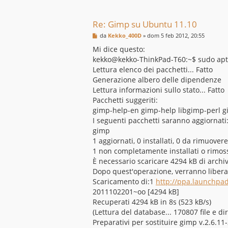
Re: Gimp su Ubuntu 11.10
M
da
Kekko_400D
»
dom 5 feb 2012, 20:55
e
s
Mi dice questo:
s
kekko@kekko-ThinkPad-T60:~$ sudo apt-
a
g
Lettura elenco dei pacchetti... Fatto
g
Generazione albero delle dipendenze
i
o
Lettura informazioni sullo stato... Fatto
Pacchetti suggeriti:
gimp-help-en gimp-help libgimp-perl 
I seguenti pacchetti saranno aggiornati
gimp
1 aggiornati, 0 installati, 0 da rimuover
1 non completamente installati o rimoss
È necessario scaricare 4294 kB di archiv
Dopo quest'operazione, verranno liberat
Scaricamento di:1
http://ppa.launchpa
2011102201~oo [4294 kB]
Recuperati 4294 kB in 8s (523 kB/s)
(Lettura del database... 170807 file e di
Preparativi per sostituire gimp v.2.6.1