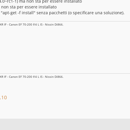
.0~rc1-1) ma non sta per essere installato
non sta per essere installato
apt-get -f install" senza pacchetti (o specificare una soluzione).
 IF - Canon EF 70-200 f/4 L IS - Nissin Di866.
 IF - Canon EF 70-200 f/4 L IS - Nissin Di866.
.10