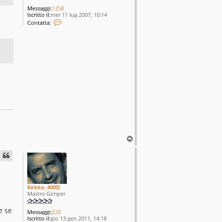
Messaggi:
1258
Iscritto il:
mer 11 lug 2007, 10:14
C
Contatta:
o
n
t
a
t
t
a
d
o
n
G
o
G
o
T
o
p
Kekko_400D
Mastro Gimper
e se
Messaggi:
226
Iscritto il:
gio 13 gen 2011, 14:18