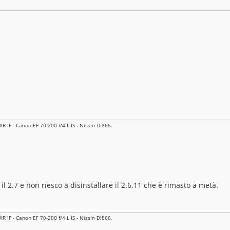
 IF - Canon EF 70-200 f/4 L IS - Nissin Di866.
 il 2.7 e non riesco a disinstallare il 2.6.11 che è rimasto a metà.
 IF - Canon EF 70-200 f/4 L IS - Nissin Di866.