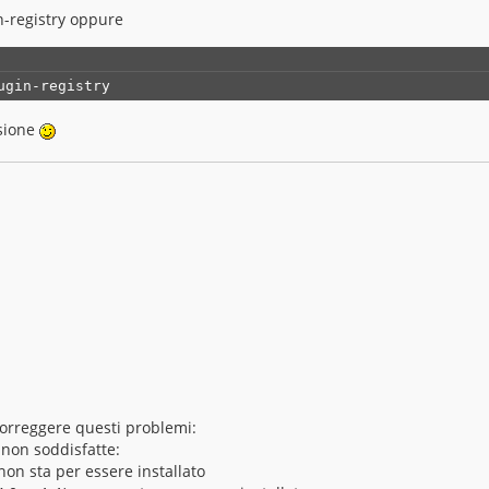
n-registry oppure
ugin-registry
rsione
 correggere questi problemi:
non soddisfatte:
on sta per essere installato