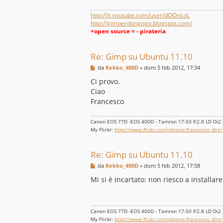
o
http://it.youtube.com/user/dOOnLoL
http://gimperdongogo.blogspot.com/
+open source = - pirateria
Re: Gimp su Ubuntu 11.10
M
da
Kekko_400D
»
dom 5 feb 2012, 17:34
e
s
Ci provo.
s
Ciao
a
g
Francesco
g
i
o
Canon EOS 77D -EOS 400D - Tamron 17-50 f/2.8 LD Di2 XR
My Flickr:
http://www.flickr.com/photos/francesco_dini/
Re: Gimp su Ubuntu 11.10
M
da
Kekko_400D
»
dom 5 feb 2012, 17:58
e
s
Mi si è incartato: non riesco a installare
s
a
g
g
i
Canon EOS 77D -EOS 400D - Tamron 17-50 f/2.8 LD Di2 XR
o
My Flickr:
http://www.flickr.com/photos/francesco_dini/