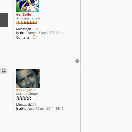
donGoGo
Amministratore
Messaggi:
1258
Iscritto il:
mer 11 lug 2007, 10:14
C
Contatta:
o
n
t
a
t
t
T
a
o
d
p
o
n
G
o
G
Kekko_400D
o
Mastro Gimper
Messaggi:
226
Iscritto il:
gio 13 gen 2011, 14:18