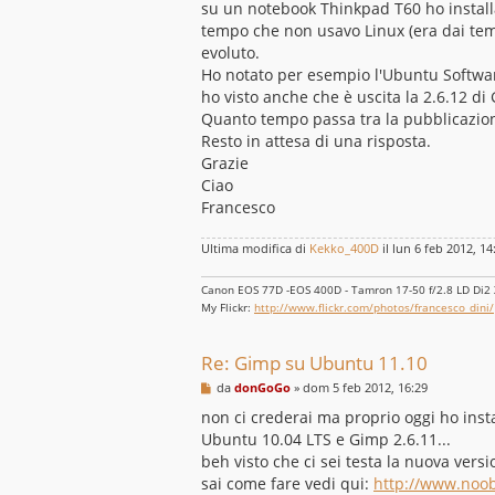
su un notebook Thinkpad T60 ho install
a
g
tempo che non usavo Linux (era dai temp
g
evoluto.
i
o
Ho notato per esempio l'Ubuntu Softwar
ho visto anche che è uscita la 2.6.12 d
Quanto tempo passa tra la pubblicazion
Resto in attesa di una risposta.
Grazie
Ciao
Francesco
Ultima modifica di
Kekko_400D
il lun 6 feb 2012, 14
Canon EOS 77D -EOS 400D - Tamron 17-50 f/2.8 LD Di2 XR
My Flickr:
http://www.flickr.com/photos/francesco_dini/
Re: Gimp su Ubuntu 11.10
M
da
donGoGo
»
dom 5 feb 2012, 16:29
e
s
non ci crederai ma proprio oggi ho ins
s
Ubuntu 10.04 LTS e Gimp 2.6.11...
a
g
beh visto che ci sei testa la nuova versi
g
sai come fare vedi qui:
http://www.noobs
i