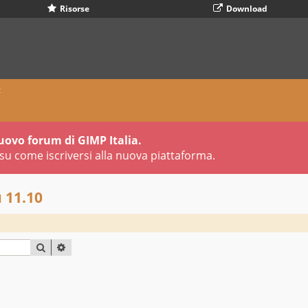
Risorse
Download
x
uovo forum di GIMP Italia.
su come iscriversi alla nuova piattaforma.
 11.10
CERCA
RICERCA AVANZATA