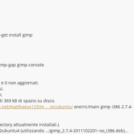
get install gimp
gimp-gap gimp-console
:
e e 0 non aggiornati.
i.
i.
i 369 kB di spazio su disco.
d.net/matthaeus123/m ... vn/ubuntu/
oneiric/main gimp i386 2.7.4-
rectory attualmente installati.)
1-2ubuntu4 (utilizzando .../gimp_2.7.4-2011102201~oo_i386.deb)...