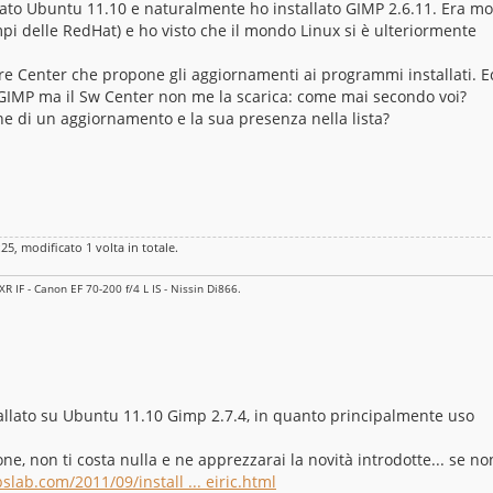
ato Ubuntu 11.10 e naturalmente ho installato GIMP 2.6.11. Era mo
i delle RedHat) e ho visto che il mondo Linux si è ulteriormente
e Center che propone gli aggiornamenti ai programmi installati. E
i GIMP ma il Sw Center non me la scarica: come mai secondo voi?
e di un aggiornamento e la sua presenza nella lista?
:25, modificato 1 volta in totale.
 IF - Canon EF 70-200 f/4 L IS - Nissin Di866.
tallato su Ubuntu 11.10 Gimp 2.7.4, in quanto principalmente uso
one, non ti costa nulla e ne apprezzarai la novità introdotte... se no
lab.com/2011/09/install ... eiric.html