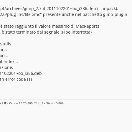
/apt/archives/gimp_2.7.4-2011102201~oo_i386.deb (--unpack):
p/2.0/plug-ins/file-xmc" presente anche nel pacchetto gimp-plugin-
 è stato raggiunto il valore massimo di MaxReports
 è stato terminato dal segnale (Pipe interrotta)
utils...
us...
n...
.index...
razione:
11102201~oo_i386.deb
n error code (1)
 IF - Canon EF 70-200 f/4 L IS - Nissin Di866.