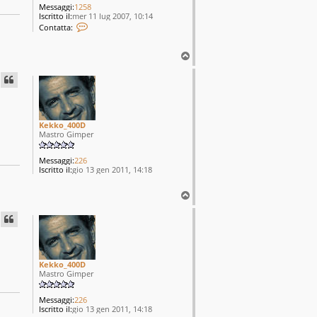
Messaggi:
1258
Iscritto il:
mer 11 lug 2007, 10:14
C
Contatta:
o
n
t
T
a
o
t
p
t
a
d
o
n
Kekko_400D
G
Mastro Gimper
o
G
o
Messaggi:
226
Iscritto il:
gio 13 gen 2011, 14:18
T
o
p
Kekko_400D
Mastro Gimper
Messaggi:
226
Iscritto il:
gio 13 gen 2011, 14:18