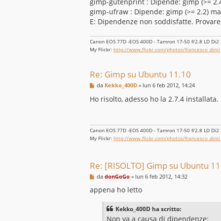
gimp-gutenprint : Dipende: gimp (>= 2.4
gimp-ufraw : Dipende: gimp (>= 2.2) ma 
E: Dipendenze non soddisfatte. Provare "
Canon EOS 77D -EOS 400D - Tamron 17-50 f/2.8 LD Di2 XR
My Flickr:
http://www.flickr.com/photos/francesco_dini/
Re: Gimp su Ubuntu 11.10
M
da
Kekko_400D
»
lun 6 feb 2012, 14:24
e
s
Ho risolto, adesso ho la 2.7.4 installata.
s
a
g
g
i
Canon EOS 77D -EOS 400D - Tamron 17-50 f/2.8 LD Di2 XR
o
My Flickr:
http://www.flickr.com/photos/francesco_dini/
Re: [RISOLTO] Gimp su Ubuntu 11
M
da
donGoGo
»
lun 6 feb 2012, 14:32
e
s
appena ho letto
s
a
g
Kekko_400D ha scritto:
g
Non va a causa di dipendenze:
i