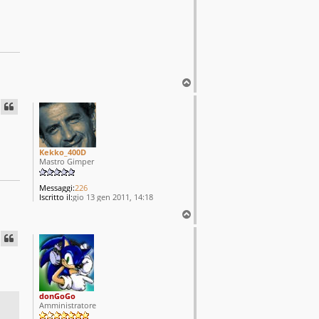
T
o
p
Kekko_400D
Mastro Gimper
Messaggi:
226
Iscritto il:
gio 13 gen 2011, 14:18
T
o
p
donGoGo
Amministratore