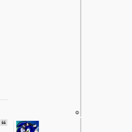
T
o
p