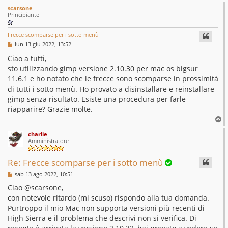
c
scarsone
i
Principiante
s
Frecce scomparse per i sotto menù
s
M
lun 13 giu 2022, 13:52
e
o
s
Ciao a tutti,
s
sto utilizzando gimp versione 2.10.30 per mac os bigsur
l
a
g
11.6.1 e ho notato che le frecce sono scomparse in prossimità
v
g
di tutti i sotto menù. Ho provato a disinstallare e reinstallare
i
e
o
gimp senza risultato. Esiste una procedura per farle
riapparire? Grazie molte.
d
T
o
charlie
p
Amministratore
Re: Frecce scomparse per i sotto menù
M
sab 13 ago 2022, 10:51
e
s
Ciao @scarsone,
s
con notevole ritardo (mi scuso) rispondo alla tua domanda.
a
g
Purtroppo il mio Mac non supporta versioni più recenti di
g
High Sierra e il problema che descrivi non si verifica. Di
i
o