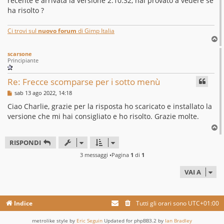
recente è arrivata la versione 2.10.32, hai provato a vedere se
ha risolto ?
Ci trovi sul
nuovo forum
di Gimp Italia
T
o
scarsone
p
Principiante
Re: Frecce scomparse per i sotto menù
M
sab 13 ago 2022, 14:18
e
s
Ciao Charlie, grazie per la risposta ho scaricato e installato la
s
versione che mi hai consigliato e ho risolto. Grazie molte.
a
g
T
g
o
i
RISPONDI
p
o
3 messaggi •Pagina
1
di
1
VAI A
Indice
Tutti gli orari sono
UTC+01:00
metrolike style by
Eric Seguin
Updated for phpBB3.2 by
Ian Bradley