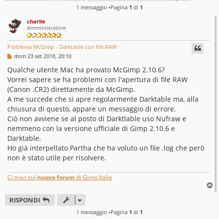
1 messaggio •Pagina
1
di
1
charlie
Amministratore
Problema McGimp - Darktable con file RAW
M
dom 23 set 2018, 20:10
e
s
Qualche utente Mac ha provato McGimp 2.10.6?
s
Vorrei sapere se ha problemi con l'apertura di file RAW
a
g
(Canon .CR2) direttamente da McGimp.
g
A me succede che si apre regolarmente Darktable ma, alla
i
o
chiusura di questo, appare un messaggio di errore.
Ciò non avviene se al posto di Darktlable uso Nufraw e
nemmeno con la versione ufficiale di Gimp 2.10.6 e
Darktable.
Ho già interpellato Partha che ha voluto un file .log che però
non è stato utile per risolvere.
Ci trovi sul
nuovo forum
di Gimp Italia
T
o
RISPONDI
p
1 messaggio •Pagina
1
di
1