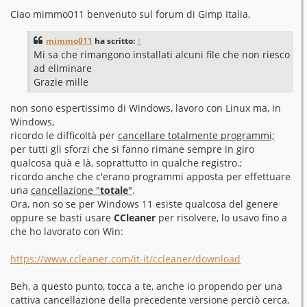
e
s
Ciao mimmo011 benvenuto sul forum di Gimp Italia,
s
a
g
mimmo011
ha scritto:
↑
g
Mi sa che rimangono installati alcuni file che non riesco
i
o
ad eliminare
Grazie mille
non sono espertissimo di Windows, lavoro con Linux ma, in
Windows,
ricordo le difficoltà per
cancellare totalmente programmi;
per tutti gli sforzi che si fanno rimane sempre in giro
qualcosa quà e là, soprattutto in qualche registro.;
ricordo anche che c'erano programmi apposta per effettuare
una
cancellazione "
totale
"
.
Ora, non so se per Windows 11 esiste qualcosa del genere
oppure se basti usare
CCleaner
per risolvere, lo usavo fino a
che ho lavorato con Win:
https://www.ccleaner.com/it-it/ccleaner/download
Beh, a questo punto, tocca a te, anche io propendo per una
cattiva cancellazione della precedente versione perciò cerca,