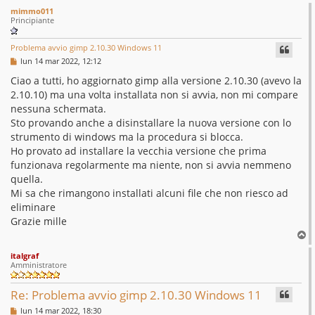
mimmo011
Principiante
Problema avvio gimp 2.10.30 Windows 11
M
lun 14 mar 2022, 12:12
e
s
Ciao a tutti, ho aggiornato gimp alla versione 2.10.30 (avevo la
s
2.10.10) ma una volta installata non si avvia, non mi compare
a
g
nessuna schermata.
g
Sto provando anche a disinstallare la nuova versione con lo
i
o
strumento di windows ma la procedura si blocca.
Ho provato ad installare la vecchia versione che prima
funzionava regolarmente ma niente, non si avvia nemmeno
quella.
Mi sa che rimangono installati alcuni file che non riesco ad
eliminare
Grazie mille
T
o
italgraf
p
Amministratore
Re: Problema avvio gimp 2.10.30 Windows 11
M
lun 14 mar 2022, 18:30