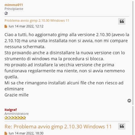
mimmo011
Principiante
Problema avvio gimp 2.10.30 Windows 11
M
lun 14 mar 2022, 12:12
e
s
Ciao a tutti, ho aggiornato gimp alla versione 2.10.30 (avevo la
s
2.10.10) ma una volta installata non si avvia, non mi compare
a
g
nessuna schermata.
g
Sto provando anche a disinstallare la nuova versione con lo
i
o
strumento di windows ma la procedura si blocca.
Ho provato ad installare la vecchia versione che prima
funzionava regolarmente ma niente, non si avvia nemmeno
quella.
Mi sa che rimangono installati alcuni file che non riesco ad
eliminare
Grazie mille
T
o
italgraf
p
Amministratore
Re: Problema avvio gimp 2.10.30 Windows 11
M
lun 14 mar 2022, 18:30