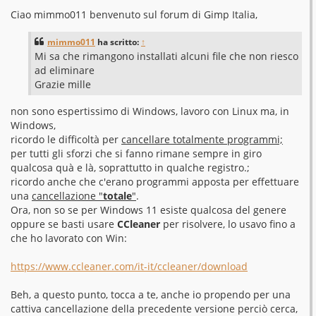
e
s
Ciao mimmo011 benvenuto sul forum di Gimp Italia,
s
a
g
mimmo011
ha scritto:
↑
g
Mi sa che rimangono installati alcuni file che non riesco
i
o
ad eliminare
Grazie mille
non sono espertissimo di Windows, lavoro con Linux ma, in
Windows,
ricordo le difficoltà per
cancellare totalmente programmi;
per tutti gli sforzi che si fanno rimane sempre in giro
qualcosa quà e là, soprattutto in qualche registro.;
ricordo anche che c'erano programmi apposta per effettuare
una
cancellazione "
totale
"
.
Ora, non so se per Windows 11 esiste qualcosa del genere
oppure se basti usare
CCleaner
per risolvere, lo usavo fino a
che ho lavorato con Win:
https://www.ccleaner.com/it-it/ccleaner/download
Beh, a questo punto, tocca a te, anche io propendo per una
cattiva cancellazione della precedente versione perciò cerca,