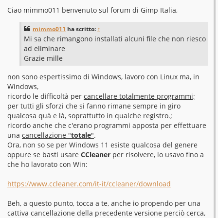
e
s
Ciao mimmo011 benvenuto sul forum di Gimp Italia,
s
a
g
mimmo011
ha scritto:
↑
g
Mi sa che rimangono installati alcuni file che non riesco
i
o
ad eliminare
Grazie mille
non sono espertissimo di Windows, lavoro con Linux ma, in
Windows,
ricordo le difficoltà per
cancellare totalmente programmi;
per tutti gli sforzi che si fanno rimane sempre in giro
qualcosa quà e là, soprattutto in qualche registro.;
ricordo anche che c'erano programmi apposta per effettuare
una
cancellazione "
totale
"
.
Ora, non so se per Windows 11 esiste qualcosa del genere
oppure se basti usare
CCleaner
per risolvere, lo usavo fino a
che ho lavorato con Win:
https://www.ccleaner.com/it-it/ccleaner/download
Beh, a questo punto, tocca a te, anche io propendo per una
cattiva cancellazione della precedente versione perciò cerca,