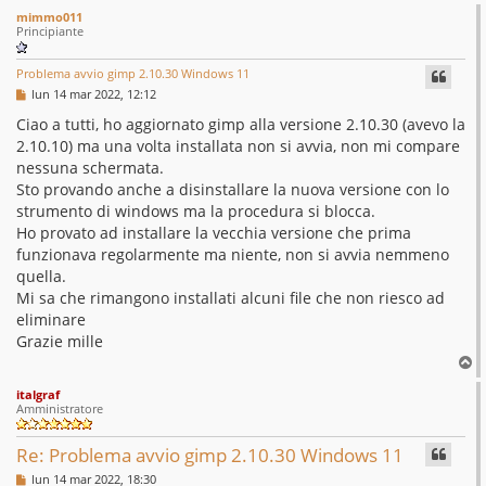
mimmo011
Principiante
Problema avvio gimp 2.10.30 Windows 11
M
lun 14 mar 2022, 12:12
e
s
Ciao a tutti, ho aggiornato gimp alla versione 2.10.30 (avevo la
s
2.10.10) ma una volta installata non si avvia, non mi compare
a
g
nessuna schermata.
g
Sto provando anche a disinstallare la nuova versione con lo
i
o
strumento di windows ma la procedura si blocca.
Ho provato ad installare la vecchia versione che prima
funzionava regolarmente ma niente, non si avvia nemmeno
quella.
Mi sa che rimangono installati alcuni file che non riesco ad
eliminare
Grazie mille
T
o
italgraf
p
Amministratore
Re: Problema avvio gimp 2.10.30 Windows 11
M
lun 14 mar 2022, 18:30