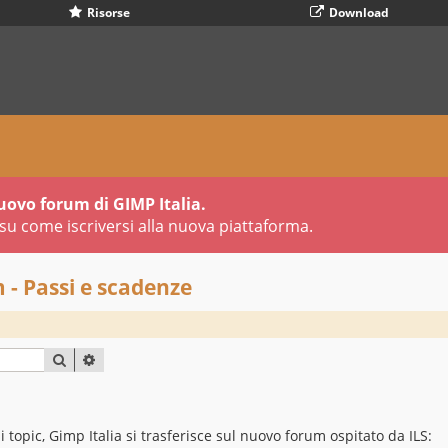
Risorse
Download
uovo forum di GIMP Italia.
su come iscriversi alla nuova piattaforma.
 - Passi e scadenze
CERCA
RICERCA AVANZATA
opic, Gimp Italia si trasferisce sul nuovo forum ospitato da ILS: