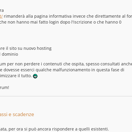
ra
t/
rimanderà alla pagina informativa invece che direttamente al f
i che non hanno mai fatto login dopo l'iscrizione o che hanno 0
e il sito su nuovo hosting
l dominio
orum per non perdere i contenuti che ospita, spesso consultati anch
 se dovesse esserci qualche malfunzionamento in questa fase di
mizzare il tutto.
orum!
assi e scadenze
cata, per ora si può ancora rispondere a quelli esistenti.