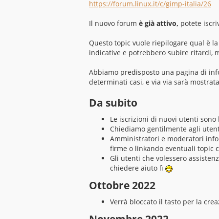
https://forum.linux.it/c/gimp-italia/26
a
g
g
Il nuovo forum
è già attivo,
potete iscri
i
o
Questo topic vuole riepilogare qual è la
indicative e potrebbero subire ritardi,
Abbiamo predisposto una pagina di inf
determinati casi, e via via sarà mostra
Da subito
Le iscrizioni di nuovi utenti son
Chiediamo gentilmente agli utent
Amministratori e moderatori info
firme o linkando eventuali topic c
Gli utenti che volessero assisten
chiedere aiuto lì
Ottobre 2022
Verrà bloccato il tasto per la cre
Novembre 2022