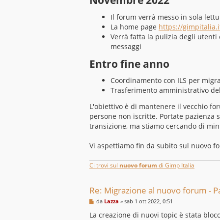
Il forum verrà messo in sola lettu
La home page
https://gimpitalia.i
Verrà fatta la pulizia degli utent
messaggi
Entro fine anno
Coordinamento con ILS per migrar
Trasferimento amministrativo de
L'obiettivo è di mantenere il vecchio f
persone non iscritte. Portate pazienza
transizione, ma stiamo cercando di mini
Vi aspettiamo fin da subito sul nuovo f
Ci trovi sul
nuovo forum
di Gimp Italia
Re: Migrazione al nuovo forum - P
M
da
Lazza
»
sab 1 ott 2022, 0:51
e
s
La creazione di nuovi topic è stata bloc
s