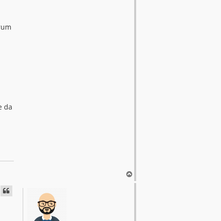
orum
e da
T
o
p