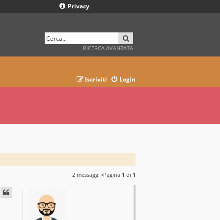
Privacy
CERCA
RICERCA AVANZATA
Iscriviti
Login
2 messaggi •Pagina
1
di
1