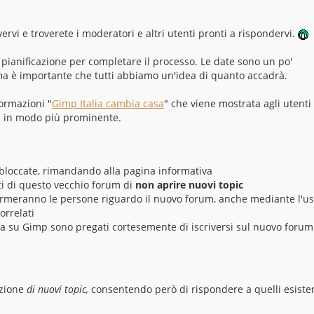
vervi e troverete i moderatori e altri utenti pronti a rispondervi.
 pianificazione per completare il processo. Le date sono un po'
 ma è importante che tutti abbiamo un'idea di quanto accadrà.
ormazioni "
Gimp Italia cambia casa
" che viene mostrata agli utenti
ta in modo più prominente.
o bloccate, rimandando alla pagina informativa
i di questo vecchio forum di
non aprire nuovi topic
rmeranno le persone riguardo il nuovo forum, anche mediante l'us
orrelati
za su Gimp sono pregati cortesemente di iscriversi sul nuovo forum
azione
di nuovi topic,
consentendo però di rispondere a quelli esiste