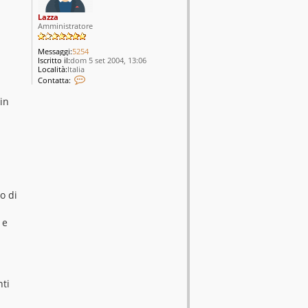
Lazza
Amministratore
Messaggi:
5254
Iscritto il:
dom 5 set 2004, 13:06
Località:
Italia
C
Contatta:
o
n
 in
t
a
t
t
a
L
a
z
z
a
o di
 e
nti