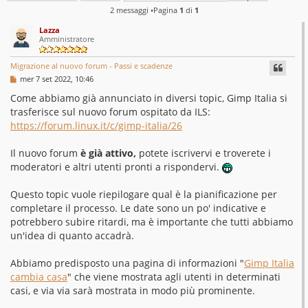
2 messaggi •Pagina
1
di
1
Lazza
Amministratore
Migrazione al nuovo forum - Passi e scadenze
M
mer 7 set 2022, 10:46
e
s
Come abbiamo già annunciato in diversi topic, Gimp Italia si
s
trasferisce sul nuovo forum ospitato da ILS:
a
g
https://forum.linux.it/c/gimp-italia/26
g
i
o
Il nuovo forum
è già attivo,
potete iscrivervi e troverete i
moderatori e altri utenti pronti a rispondervi.
Questo topic vuole riepilogare qual è la pianificazione per
completare il processo. Le date sono un po' indicative e
potrebbero subire ritardi, ma è importante che tutti abbiamo
un'idea di quanto accadrà.
Abbiamo predisposto una pagina di informazioni "
Gimp Italia
cambia casa
" che viene mostrata agli utenti in determinati
casi, e via via sarà mostrata in modo più prominente.