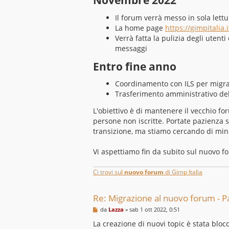
Il forum verrà messo in sola lettu
La home page
https://gimpitalia.i
Verrà fatta la pulizia degli utent
messaggi
Entro fine anno
Coordinamento con ILS per migrar
Trasferimento amministrativo de
L'obiettivo è di mantenere il vecchio f
persone non iscritte. Portate pazienza
transizione, ma stiamo cercando di mini
Vi aspettiamo fin da subito sul nuovo f
Ci trovi sul
nuovo forum
di Gimp Italia
Re: Migrazione al nuovo forum - P
M
da
Lazza
»
sab 1 ott 2022, 0:51
e
s
La creazione di nuovi topic è stata bloc
s