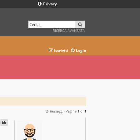
Privacy
CERCA
RICERCA AVANZATA
Iscriviti
Login
2 messaggi •Pagina
1
di
1