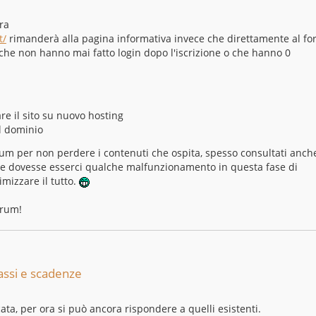
ra
t/
rimanderà alla pagina informativa invece che direttamente al f
i che non hanno mai fatto login dopo l'iscrizione o che hanno 0
e il sito su nuovo hosting
l dominio
orum per non perdere i contenuti che ospita, spesso consultati anch
 se dovesse esserci qualche malfunzionamento in questa fase di
mizzare il tutto.
orum!
assi e scadenze
cata, per ora si può ancora rispondere a quelli esistenti.