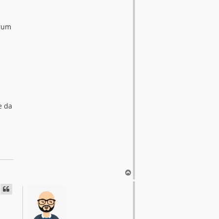
orum
e da
T
o
p