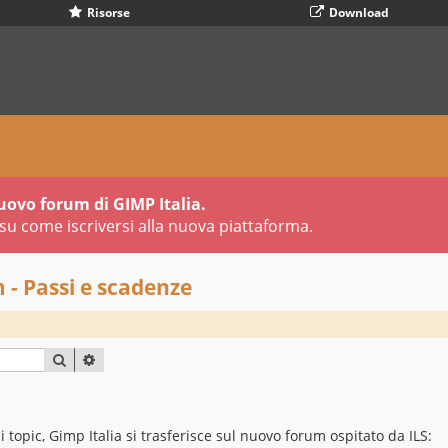
Risorse
Download
uovo forum di GIMP Italia.
su come iscriversi alla nuova piattaforma.
 - Passi e scadenze
CERCA
RICERCA AVANZATA
opic, Gimp Italia si trasferisce sul nuovo forum ospitato da ILS: