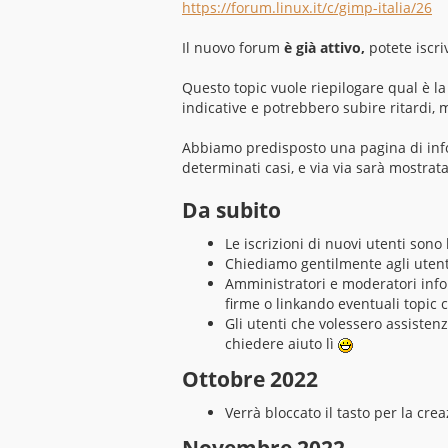
https://forum.linux.it/c/gimp-italia/26
a
g
g
Il nuovo forum
è già attivo,
potete iscri
i
o
Questo topic vuole riepilogare qual è la
indicative e potrebbero subire ritardi,
Abbiamo predisposto una pagina di inf
determinati casi, e via via sarà mostra
Da subito
Le iscrizioni di nuovi utenti son
Chiediamo gentilmente agli utent
Amministratori e moderatori info
firme o linkando eventuali topic c
Gli utenti che volessero assisten
chiedere aiuto lì
Ottobre 2022
Verrà bloccato il tasto per la cre
Novembre 2022