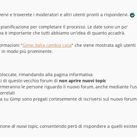
vervi e troverete i moderatori e altri utenti pronti a rispondervi.
 pianificazione per completare il processo. Le date sono un po'
 ma è importante che tutti abbiamo un'idea di quanto accadrà.
ormazioni "
Gimp Italia cambia casa
" che viene mostrata agli utenti
ta in modo più prominente.
o bloccate, rimandando alla pagina informativa
i di questo vecchio forum di
non aprire nuovi topic
rmeranno le persone riguardo il nuovo forum, anche mediante l'us
orrelati
za su Gimp sono pregati cortesemente di iscriversi sul nuovo forum
azione
di nuovi topic,
consentendo però di rispondere a quelli esiste