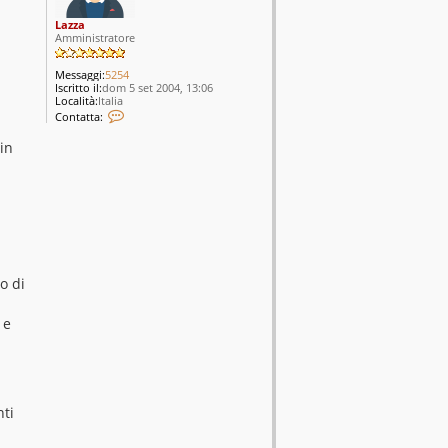
Lazza
Amministratore
Messaggi:
5254
Iscritto il:
dom 5 set 2004, 13:06
Località:
Italia
C
Contatta:
o
n
 in
t
a
t
t
a
L
a
z
z
a
o di
 e
nti