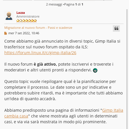
2 messaggi •Pagina
1
di
1
Lazza
Amministratore
Migrazione al nuovo forum - Passi e scadenze
M
mer 7 set 2022, 10:46
e
s
Come abbiamo già annunciato in diversi topic, Gimp Italia si
s
trasferisce sul nuovo forum ospitato da ILS:
a
g
https://forum.linux.it/c/gimp-italia/26
g
i
o
Il nuovo forum
è già attivo,
potete iscrivervi e troverete i
moderatori e altri utenti pronti a rispondervi.
Questo topic vuole riepilogare qual è la pianificazione per
completare il processo. Le date sono un po' indicative e
potrebbero subire ritardi, ma è importante che tutti abbiamo
un'idea di quanto accadrà.
Abbiamo predisposto una pagina di informazioni "
Gimp Italia
cambia casa
" che viene mostrata agli utenti in determinati
casi, e via via sarà mostrata in modo più prominente.