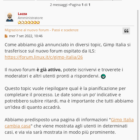
2 messaggi •Pagina
1
di
1
Lazza
Amministratore
Migrazione al nuovo forum - Passi e scadenze
M
mer 7 set 2022, 10:46
e
s
Come abbiamo già annunciato in diversi topic, Gimp Italia si
s
trasferisce sul nuovo forum ospitato da ILS:
a
g
https://forum.linux.it/c/gimp-italia/26
g
i
o
Il nuovo forum
è già attivo,
potete iscrivervi e troverete i
moderatori e altri utenti pronti a rispondervi.
Questo topic vuole riepilogare qual è la pianificazione per
completare il processo. Le date sono un po' indicative e
potrebbero subire ritardi, ma è importante che tutti abbiamo
un'idea di quanto accadrà.
Abbiamo predisposto una pagina di informazioni "
Gimp Italia
cambia casa
" che viene mostrata agli utenti in determinati
casi, e via via sarà mostrata in modo più prominente.