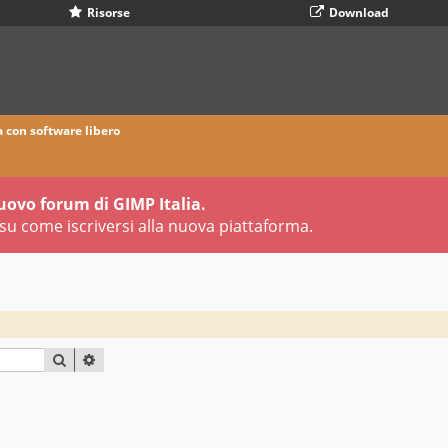
Risorse
Download
a con software libero
uovo forum di GIMP Italia.
su come iscriversi alla nuova piattaforma.
CERCA
RICERCA AVANZATA