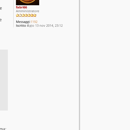
fabri66
he
Amministratore
e
Messaggi:
1192
Iscritto il:
gio 13 nov 2014, 23:12
mma: