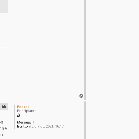
T
o
p
Peexel
Principiante
oni
Messaggi:
1
Iscritto il:
gio 7 ott 2021, 16:17
 che
no