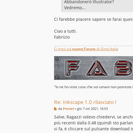
Abbandonerò Illustrator?
Vedremo...
Ci farebbe piacere sapere se farai quest
Ciao a tutti.
Fabrizio
Ci trovi sul
nuovo Forum
di Gimp Italia
"Io ne ho viste cose che voi umani non potreste
Re: Inkscape 1.0 rilasciato !
M
da
Peexel
»
gio 7 ott 2021, 16:53
e
s
Salve, Ragazzi volevo chiedervi, se anch
s
più recenti dalla 0.48 (quindi sto parla
a
g
si fa, è cliccare sul pulsante download 
g