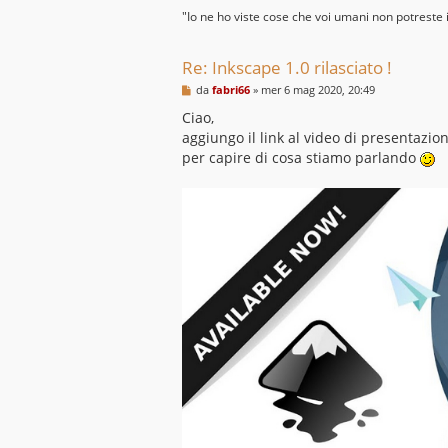
"Io ne ho viste cose che voi umani non potreste
Re: Inkscape 1.0 rilasciato !
M
da
fabri66
»
mer 6 mag 2020, 20:49
e
s
Ciao,
s
aggiungo il link al video di presentazi
a
g
per capire di cosa stiamo parlando
g
i
o