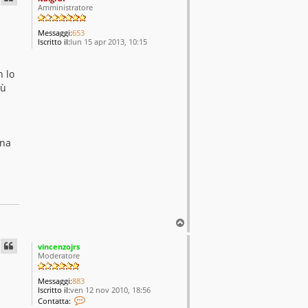
Amministratore
Messaggi:
653
Iscritto il:
lun 15 apr 2013, 10:15
 lo
iù
una
T
o
p
vincenzojrs
Moderatore
Messaggi:
883
Iscritto il:
ven 12 nov 2010, 18:56
C
Contatta:
o