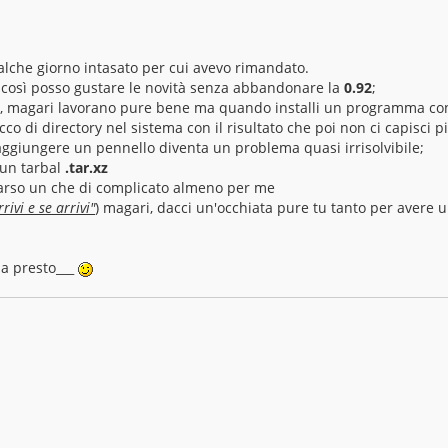
ualche giorno intasato per cui avevo rimandato.
così posso gustare le novità senza abbandonare la
0.92
;
, magari lavorano pure bene ma quando installi un programma con
o di directory nel sistema con il risultato che poi non ci capisci p
aggiungere un pennello diventa un problema quasi irrisolvibile;
e un tarbal
.tar.xz
arso un che di complicato almeno per me
ivi e se arrivi"
) magari, dacci un'occhiata pure tu tanto per avere 
 a presto___