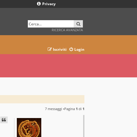
Privacy
CERCA
RICERCA AVANZATA
Iscriviti
Login
7 messaggi •Pagina
1
di
1