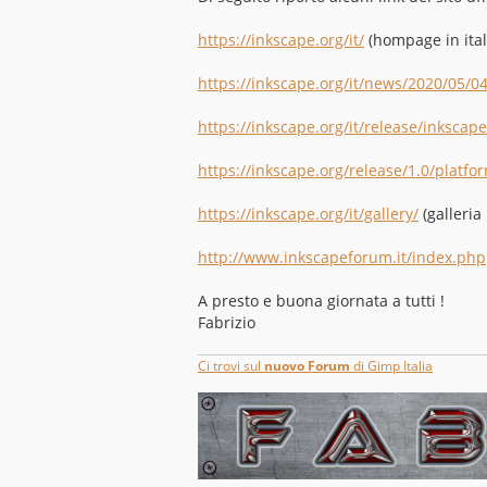
https://inkscape.org/it/
(hompage in ital
https://inkscape.org/it/news/2020/05/04 
https://inkscape.org/it/release/inkscape
https://inkscape.org/release/1.0/platfo
https://inkscape.org/it/gallery/
(galleria 
http://www.inkscapeforum.it/index.php
A presto e buona giornata a tutti !
Fabrizio
Ci trovi sul
nuovo Forum
di Gimp Italia