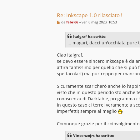
g
i
o
Re: Inkscape 1.0 rilasciato !
M
da
fabri66
»
ven 8 mag 2020, 10:53
e
s
s
Italgraf ha scritto:
a
g
... magari, dacci un'occhiata pure 
g
i
Ciao Italgraf,
o
se devo essere sincero Inkscape è da 
attira tantissimo per quello che si può f
spettacolari) ma purtroppo per mancanz
Sicuramente scaricherò anche io l'app
visto che in questo periodo sto anche t
conoscenza di Darktable, programma che 
in questo caso ci terrei veramente a sco
imperfetti) sempre al meglio
Comunque grazie per il coinvolgimento e
Vincenzojrs ha scritto: