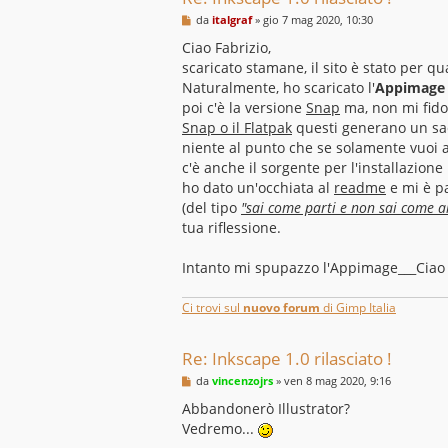
M
da
italgraf
»
gio 7 mag 2020, 10:30
e
s
Ciao Fabrizio,
s
scaricato stamane, il sito è stato per q
a
g
Naturalmente, ho scaricato l'
Appimage
g
poi c'è la versione
Snap
ma, non mi fido
i
o
Snap o il Flatpak
questi generano un sacc
niente al punto che se solamente vuoi 
c'è anche il sorgente per l'installazion
ho dato un'occhiata al
readme
e mi è p
(del tipo
"sai come parti e non sai come arr
tua riflessione.
Intanto mi spupazzo l'Appimage___Ciao
Ci trovi sul
nuovo forum
di Gimp Italia
Re: Inkscape 1.0 rilasciato !
M
da
vincenzojrs
»
ven 8 mag 2020, 9:16
e
s
Abbandonerò Illustrator?
s
Vedremo...
a
g