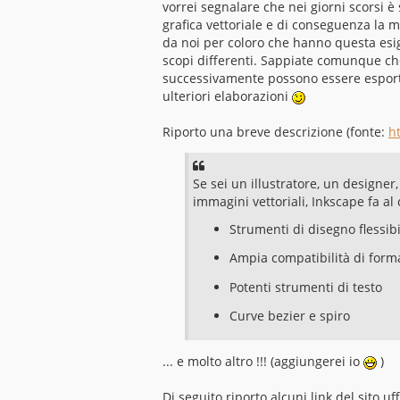
vorrei segnalare che nei giorni scorsi è 
a
g
grafica vettoriale e di conseguenza la m
g
da noi per coloro che hanno questa es
i
o
scopi differenti. Sappiate comunque che
successivamente possono essere esportati
ulteriori elaborazioni
Riporto una breve descrizione (fonte:
ht
Se sei un illustratore, un designe
immagini vettoriali, Inkscape fa al 
Strumenti di disegno flessibi
Ampia compatibilità di format
Potenti strumenti di testo
Curve bezier e spiro
... e molto altro !!! (aggiungerei io
)
Di seguito riporto alcuni link del sito 