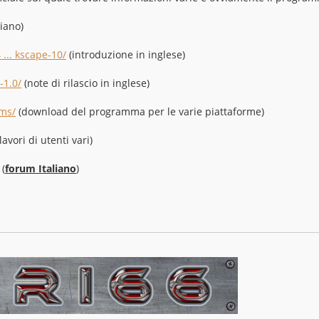
iano)
... kscape-10/
(introduzione in inglese)
-1.0/
(note di rilascio in inglese)
rms/
(download del programma per le varie piattaforme)
lavori di utenti vari)
(
forum Italiano
)