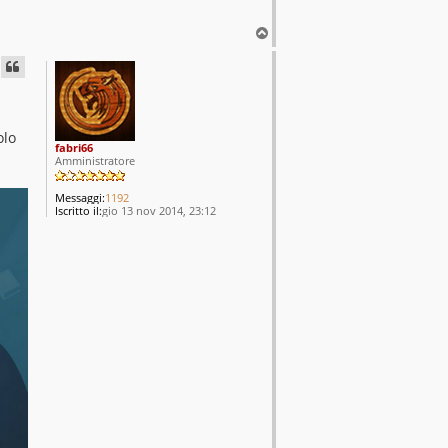
T
o
p
olo
fabri66
Amministratore
Messaggi:
1192
Iscritto il:
gio 13 nov 2014, 23:12