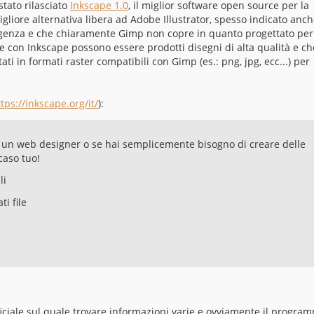
stato rilasciato
Inkscape 1.0
, il miglior software open source per la
igliore alternativa libera ad Adobe Illustrator, spesso indicato anc
igenza e che chiaramente Gimp non copre in quanto progettato per
 con Inkscape possono essere prodotti disegni di alta qualità e ch
 in formati raster compatibili con Gimp (es.: png, jpg, ecc...) per
tps://inkscape.org/it/
):
r, un web designer o se hai semplicemente bisogno di creare delle
caso tuo!
li
i file
ufficiale sul quale trovare informazioni varie e ovviamente il progra