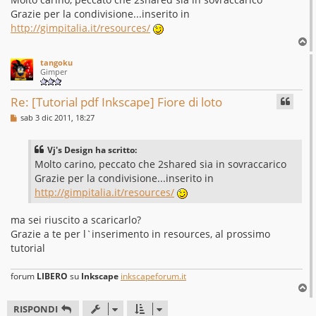
s
Grazie per la condivisione...inserito in
a
g
http://gimpitalia.it/resources/
g
T
i
o
o
tangoku
p
Gimper
Re: [Tutorial pdf Inkscape] Fiore di loto
M
sab 3 dic 2011, 18:27
e
s
s
Vj's Design ha scritto:
a
g
Molto carino, peccato che 2shared sia in sovraccarico
g
Grazie per la condivisione...inserito in
i
o
http://gimpitalia.it/resources/
ma sei riuscito a scaricarlo?
Grazie a te per l`inserimento in resources, al prossimo
tutorial
forum
LIBERO
su
Inkscape
inkscapeforum.it
T
o
RISPONDI
p