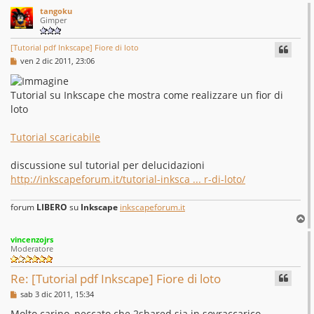
tangoku
Gimper
[Tutorial pdf Inkscape] Fiore di loto
M
ven 2 dic 2011, 23:06
e
s
s
Tutorial su Inkscape che mostra come realizzare un fior di
a
g
loto
g
i
o
Tutorial scaricabile
discussione sul tutorial per delucidazioni
http://inkscapeforum.it/tutorial-inksca ... r-di-loto/
forum
LIBERO
su
Inkscape
inkscapeforum.it
T
o
vincenzojrs
p
Moderatore
Re: [Tutorial pdf Inkscape] Fiore di loto
M
sab 3 dic 2011, 15:34
e
s
Molto carino, peccato che 2shared sia in sovraccarico