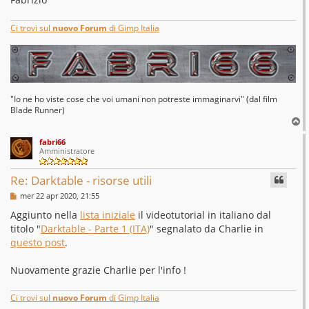
Ci trovi sul
nuovo Forum
di Gimp Italia
"Io ne ho viste cose che voi umani non potreste immaginarvi" (dal film
Blade Runner)
T
o
fabri66
p
Amministratore
Re: Darktable - risorse utili
M
mer 22 apr 2020, 21:55
e
s
Aggiunto nella
lista iniziale
il videotutorial in italiano dal
s
titolo "
Darktable - Parte 1 (ITA)
" segnalato da Charlie in
a
g
questo post
.
g
i
o
Nuovamente grazie Charlie per l'info !
Ci trovi sul
nuovo Forum
di Gimp Italia