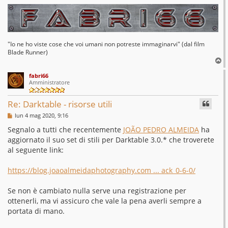
"Io ne ho viste cose che voi umani non potreste immaginarvi" (dal film
Blade Runner)
T
o
fabri66
p
Amministratore
Re: Darktable - risorse utili
M
lun 4 mag 2020, 9:16
e
s
Segnalo a tutti che recentemente
JOÃO PEDRO ALMEIDA
ha
s
aggiornato il suo set di stili per Darktable 3.0.* che troverete
a
g
al seguente link:
g
i
o
https://blog.joaoalmeidaphotography.com ... ack_0-6-0/
Se non è cambiato nulla serve una registrazione per
ottenerli, ma vi assicuro che vale la pena averli sempre a
portata di mano.