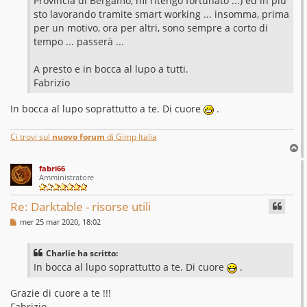
Provincia di Bergamo, mi ritengo fortunato ...) ed in più
sto lavorando tramite smart working ... insomma, prima
per un motivo, ora per altri, sono sempre a corto di
tempo ... passerà ...
A presto e in bocca al lupo a tutti.
Fabrizio
In bocca al lupo soprattutto a te. Di cuore
.
Ci trovi sul
nuovo forum
di Gimp Italia
T
o
fabri66
p
Amministratore
Re: Darktable - risorse utili
M
mer 25 mar 2020, 18:02
e
s
s
Charlie ha scritto:
a
g
In bocca al lupo soprattutto a te. Di cuore
.
g
i
Grazie di cuore a te !!!
o
Fabrizio