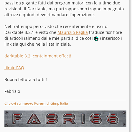
passi da gigante fatti dai programmatori con le ultime due
i
o
revisioni di Darktable, ma purtroppo sono troppo impegnato
altrove e quindi devo rimandare l'operazione.
Nel frattempo però, visto che recentemente è uscito
Darktable 3.2.1 e visto che
Maurizio Paglia
traduce fior fiore
di articoli (almeno dalle mie parti si dice cosi
) inserisco i
link sia qui che nella lista iniziale.
darktable 3.2: containment effect!
filmic FAQ
Buona lettura a tutti !
Fabrizio
Ci trovi sul
nuovo Forum
di Gimp Italia