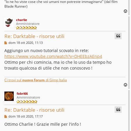
"Io ne ho viste cose che voi umani non potreste immaginarvi" (dal film
Blade Runner)
T
o
charlie
p
Amministratore
Re: Darktable - risorse utili
M
dom 18 ott 2020, 11:13
e
s
Aggiungo un nuovo tutorial scovato in rete:
s
https://www.youtube.com/watch?v=DHEEbzAEnp4
a
g
Ottimo per chi comincia, ma io che lo uso da tempo ho
g
trovato qualcosa di utile che non conoscevo !
i
o
Ci trovi sul
nuovo forum
di Gimp Italia
T
o
fabri66
p
Amministratore
Re: Darktable - risorse utili
M
dom 18 ott 2020, 17:17
e
s
Ottimo Charlie ! Grazie mille per l'info !
s