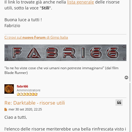
Il link lo trovate già anche nella
lista generale
delle risorse
utili, sotto la voce "
Stili
".
Buona luce a tutti !
Fabrizio
Ci trovi sul
nuovo Forum
di Gimp Italia
"Io ne ho viste cose che voi umani non potreste immaginarvi" (dal film
Blade Runner)
T
o
fabri66
p
Amministratore
Re: Darktable - risorse utili
M
mer 30 set 2020, 22:25
e
s
Ciao a tutti,
s
a
g
l'elenco delle risorse meriterebbe una bella rinfrescata visto i
g