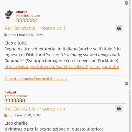
T
o
charlie
p
Amministratore
Re: Darktable - risorse utili
M
dom 1 mar 2020, 18:24
e
s
Ciao a tutti.
s
Segnalo altro videotutorial in italiano (anche se il titolo è in
a
g
inglese) di DixieLandPuckie: "
developing snowed images with
g
Darktable
" (Sviluppo immagine con la neve con Darktable).
i
o
https://www.youtube.com/watch?v=c4xNtSp ... e=youtu.be
Ci trovi sul
nuovo forum
di Gimp Italia
T
o
italgraf
p
Amministratore
Re: Darktable - risorse utili
M
lun 2 mar 2020, 16:02
e
s
Ciao charlie,
s
ti ringrazio per la segnalazione di questo ulteriore
a