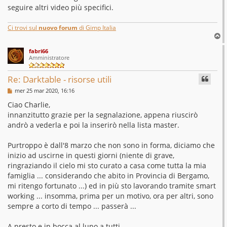
seguire altri video più specifici.
Ci trovi sul
nuovo forum
di Gimp Italia
T
o
fabri66
p
Amministratore
Re: Darktable - risorse utili
M
mer 25 mar 2020, 16:16
e
s
Ciao Charlie,
s
innanzitutto grazie per la segnalazione, appena riuscirò
a
g
andrò a vederla e poi la inserirò nella lista master.
g
i
o
Purtroppo è dall'8 marzo che non sono in forma, diciamo che
inizio ad uscirne in questi giorni (niente di grave,
ringraziando il cielo mi sto curato a casa come tutta la mia
famiglia ... considerando che abito in Provincia di Bergamo,
mi ritengo fortunato ...) ed in più sto lavorando tramite smart
working ... insomma, prima per un motivo, ora per altri, sono
sempre a corto di tempo ... passerà ...
A presto e in bocca al lupo a tutti.