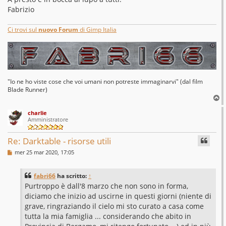
Fabrizio
Ci trovi sul
nuovo Forum
di Gimp Italia
"Io ne ho viste cose che voi umani non potreste immaginarvi" (dal film
Blade Runner)
T
o
charlie
p
Amministratore
Re: Darktable - risorse utili
M
mer 25 mar 2020, 17:05
e
s
s
fabri66
ha scritto:
↑
a
g
Purtroppo è dall'8 marzo che non sono in forma,
g
diciamo che inizio ad uscirne in questi giorni (niente di
i
o
grave, ringraziando il cielo mi sto curato a casa come
tutta la mia famiglia ... considerando che abito in