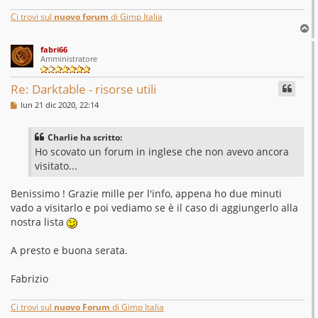
g
i
Ci trovi sul
nuovo forum
di Gimp Italia
o
T
o
fabri66
p
Amministratore
Re: Darktable - risorse utili
M
lun 21 dic 2020, 22:14
e
s
s
Charlie ha scritto:
a
g
Ho scovato un forum in inglese che non avevo ancora
g
visitato...
i
o
Benissimo ! Grazie mille per l'info, appena ho due minuti
vado a visitarlo e poi vediamo se è il caso di aggiungerlo alla
nostra lista
A presto e buona serata.
Fabrizio
Ci trovi sul
nuovo Forum
di Gimp Italia