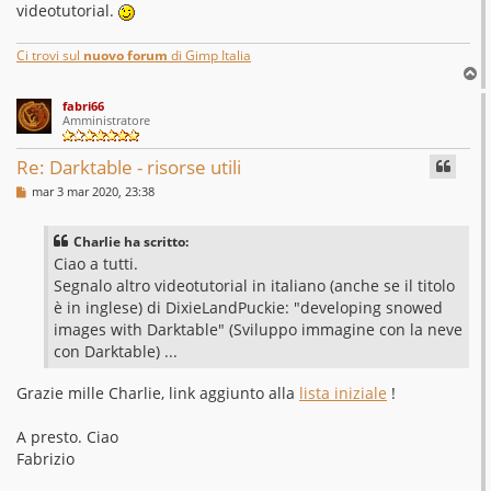
g
videotutorial.
g
i
o
Ci trovi sul
nuovo forum
di Gimp Italia
T
o
fabri66
p
Amministratore
Re: Darktable - risorse utili
M
mar 3 mar 2020, 23:38
e
s
s
Charlie ha scritto:
a
g
Ciao a tutti.
g
Segnalo altro videotutorial in italiano (anche se il titolo
i
o
è in inglese) di DixieLandPuckie: "developing snowed
images with Darktable" (Sviluppo immagine con la neve
con Darktable) ...
Grazie mille Charlie, link aggiunto alla
lista iniziale
!
A presto. Ciao
Fabrizio