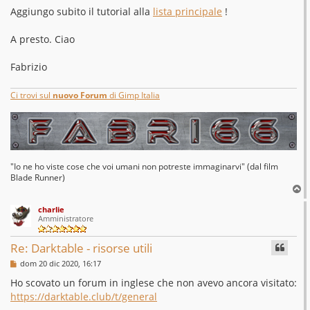
a
g
Aggiungo subito il tutorial alla
lista principale
!
g
i
o
A presto. Ciao
Fabrizio
Ci trovi sul
nuovo Forum
di Gimp Italia
"Io ne ho viste cose che voi umani non potreste immaginarvi" (dal film
Blade Runner)
T
o
charlie
p
Amministratore
Re: Darktable - risorse utili
M
dom 20 dic 2020, 16:17
e
s
Ho scovato un forum in inglese che non avevo ancora visitato:
s
https://darktable.club/t/general
a
g