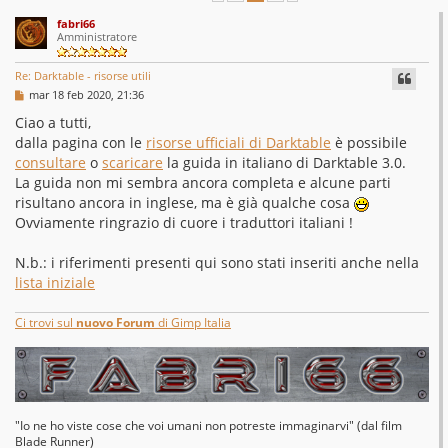
fabri66
Amministratore
Re: Darktable - risorse utili
M
mar 18 feb 2020, 21:36
e
s
Ciao a tutti,
s
dalla pagina con le
risorse ufficiali di Darktable
è possibile
a
g
consultare
o
scaricare
la guida in italiano di Darktable 3.0.
g
La guida non mi sembra ancora completa e alcune parti
i
o
risultano ancora in inglese, ma è già qualche cosa
Ovviamente ringrazio di cuore i traduttori italiani !
N.b.: i riferimenti presenti qui sono stati inseriti anche nella
lista iniziale
Ci trovi sul
nuovo Forum
di Gimp Italia
"Io ne ho viste cose che voi umani non potreste immaginarvi" (dal film
Blade Runner)