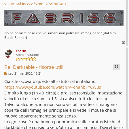
Ci trovi sul
nuovo Forum
di Gimp Italia
"Io ne ho viste cose che voi umani non potreste immaginarvi" (dal film
Blade Runner)
T
o
charlie
p
Amministratore
Re: Darktable - risorse utili
M
sab 21 mar 2020, 18:21
e
s
Ciao, ho scovato questo altro tutorial in italiano:
s
https://www.youtube.com/watch?v=onahb1YCWBs
a
g
È molto lungo (1h 40' circa) e prolisso (consiglio impostazione
g
velocità di esecuzione a 1,5, si capisce tutto lo stesso).
i
o
Talvolta alcune azioni non sono visibili a video, rimangono
coperte dall'immagine principale e si vede il mouse che si
muove apparentemente senza senso.
In ogni caso è una buona panoramica sulle caratteristiche di
darktable che consiglio senz'altro a chi comincia. Dovrebbero