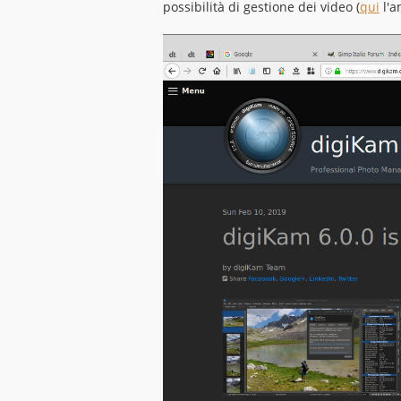
possibilità di gestione dei video (
qui
l'a
a
g
g
i
o