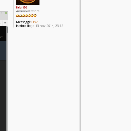
fabri66
Amministratore
Messaggi:
1192
Iscritto il:
gio 13 nov 2014, 23:12