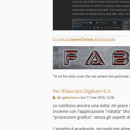
Ci trovi sul
nuovo Forum
di Gimp Italia
"Io ne ho viste cose che voi umani non potreste
Re: Rilasciato Digikam 6.0
M
da
rgdaroma
»
lun 11 mar 2019, 12:36
e
s
Lo confesso ancora una volta: mi piace 
s
insieme con l'applicazione "ridotta" Sh
a
g
"processore grafico", senza gli aspetti d
g
i
o
L'aspetto è gradevole, secondo me almeno