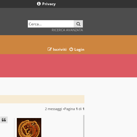
Privacy
CERCA
RICERCA AVANZATA
Iscriviti
Login
2 messaggi •Pagina
1
di
1