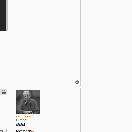
T
o
p
rgdaroma
Gimper
ed i
Messaggi:
87