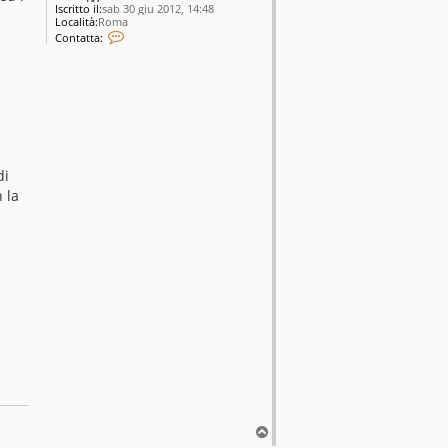
Iscritto il:
sab 30 giu 2012, 14:48
Località:
Roma
C
Contatta:
o
n
t
a
t
t
a
r
g
d
di
a
r
n la
o
m
a
T