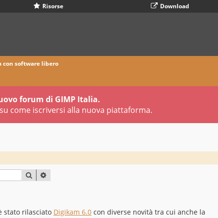
Risorse
Download
a con software libero
uovo forum di GIMP Italia.
su come iscriversi alla nuova piattaforma.
CERCA
RICERCA AVANZATA
 stato rilasciato
Digikam 6.0
con diverse novità tra cui anche la