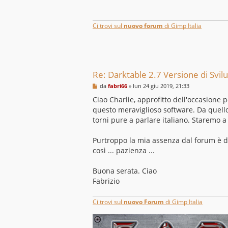
a
g
g
i
Ci trovi sul
nuovo forum
di Gimp Italia
o
Re: Darktable 2.7 Versione di Sv
M
da
fabri66
»
lun 24 giu 2019, 21:33
e
s
Ciao Charlie, approfitto dell'occasione p
s
questo meraviglioso software. Da quell
a
g
torni pure a parlare italiano. Staremo a
g
i
o
Purtroppo la mia assenza dal forum è d
così ... pazienza ...
Buona serata. Ciao
Fabrizio
Ci trovi sul
nuovo Forum
di Gimp Italia