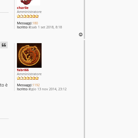
charlie
Amministratore
Messaggi:
180
Iscritto il:
sab 1 set 2018, 8:18
T
o
p
fabri66
Amministratore
to è
Messaggi:
1192
Iscritto il:
gio 13 nov 2014, 23:12