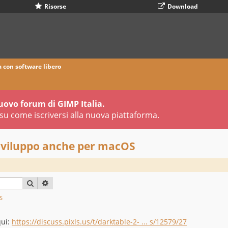
Risorse
Download
a con software libero
uovo forum di GIMP Italia.
su come iscriversi alla nuova piattaforma.
 Sviluppo anche per macOS
CERCA
RICERCA AVANZATA
S
qui:
https://discuss.pixls.us/t/darktable-2- ... s/12579/27