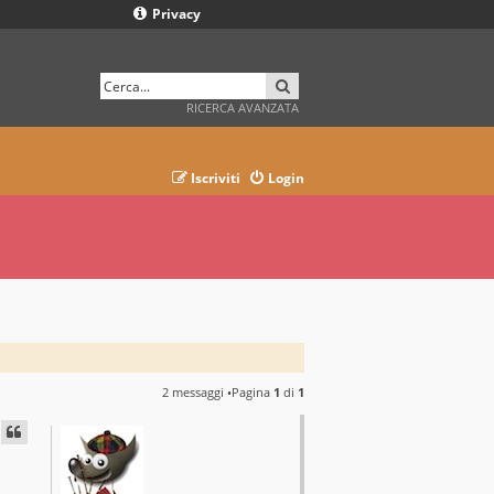
Privacy
CERCA
RICERCA AVANZATA
Iscriviti
Login
2 messaggi •Pagina
1
di
1