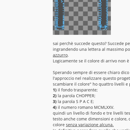
sai perchè succede questo? Succede perch
ingrandendo una lettera al massimo pos
azzurro
.
Logicamente se il colore di arrivo non è
Sperando sempre di essere chiaro dico
l'approccio nel realizzare questo progett
scambiare il colore" ho quattro livelli 
1)
il fondo trasparente;
2)
la parola CHOPPER;
3)
la parola S P A C E;
4)
il numero romano MCMLXXV.
quindi un livello di fondo e tre livelli 
testo anche come dimensioni e colore, 
colore
senza variazione alcuna.