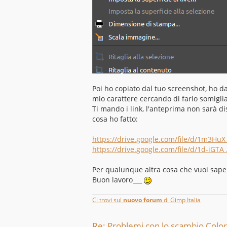
Poi ho copiato dal tuo screenshot, ho d
mio carattere cercando di farlo somiglia
Ti mando i link, l'anteprima non sarà di
cosa ho fatto:
https://drive.google.com/file/d/1m3HuX_
https://drive.google.com/file/d/1d-iGTA 
Per qualunque altra cosa che vuoi saper
Buon lavoro___
Ci trovi sul
nuovo forum
di Gimp Italia
Re: Problemi con lo scambio Colo