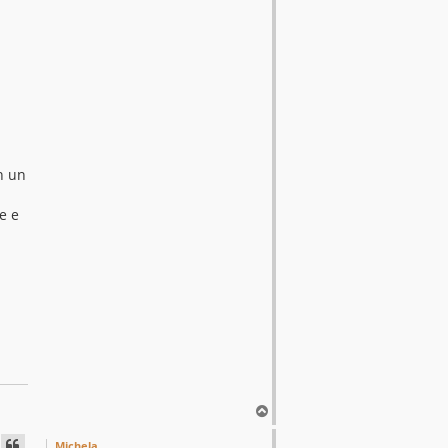
n un
e e
T
o
p
Michela