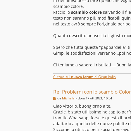
In definitiva posso fare quello che vogl
scambio colore.
Faccio lo
scambio colore
salvando il fil
testo non saranno più modificabili qui
nel testo avrò sempre l'originale per pot
Quanto descritto penso sia il giusto mo
Spero che tutta questa "pappardella" ti 
Gimp, le soddisfazioni verranno...poi no
Ci teniamo a sapere i risultati___Buon l
Ci trovi sul
nuovo forum
di Gimp Italia
Re: Problemi con lo scambio Colo
M
da
Michela
»
dom 17 ott 2021, 10:34
e
s
Ciao Vittorio, buongiorno a te.
s
Grazie, è stato utilissimo ho capito per
a
g
tramite Whatsapp, forse è questo il pro
g
adattarlo a quello delle nuove palette 
i
o
Siccome lo utilizzo per i social pensavo