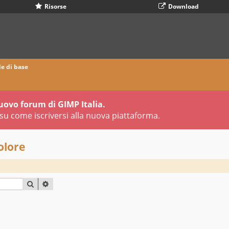
Risorse
Download
 di base
uovo forum di GIMP Italia.
su come iscriversi alla nuova piattaforma.
olore
CERCA
RICERCA AVANZATA