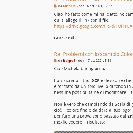
M
da
Michela
»
sab 16 ott 2021, 17:32
e
s
Ciao, ho fatto come mi hai detto, ho cam
s
qui ti allego il link con il file
a
g
https://drive.google.com/file/d/1Oi1zUX 
g
i
o
Grazie mille.
Re: Problemi con lo scambio Colo
M
da
italgraf
»
dom 17 ott 2021, 5:18
e
s
Ciao Michela buongiorno,
s
a
g
ho visionato il tuo
.XCF
e devo dire che
g
è formato da un solo livello di fondo in
i
o
nessuna possibilità né di modificare il
Non è vero che cambiando da
Scala di 
cioè il colore finale da dare al tuo logo;
per fare una prova sono passato dal
gr
meglio vedere il risultato: