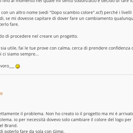
io fino al momento nel quale mi sento soddisfatto e decido di fare l
e con un altro nome (vedi "Dopo scambio colore".xcf) perché i livelli
ndi, se mi dovesse capitare di dover fare un cambiamento qualunq
erlo fare.
do di procedere nel creare un progetto.
sia utile, fai le tue prove con calma, cerca di prendere confidenza 
i ci siamo sempre...
avoro___
re
fettamente il problema. Non ho creato io il progetto ma mi è arrivat
blema. io per necessità dovevo solo cambiare il colore del logo per
del Brand.
 di poterlo fare da sola con Gimp.