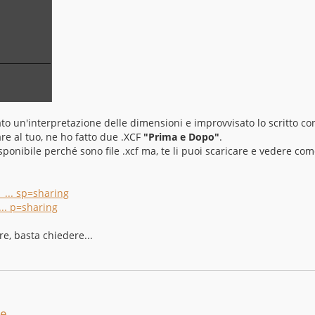
ato un'interpretazione delle dimensioni e improvvisato lo scritto co
re al tuo, ne ho fatto due .XCF
"Prima e Dopo"
.
sponibile perché sono file .xcf ma, te li puoi scaricare e vedere com
 ... sp=sharing
... p=sharing
e, basta chiedere...
re