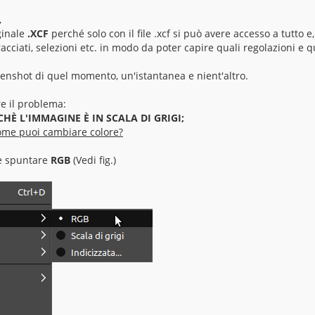
,
iginale
.XCF
perché solo con il file .xcf si può avere accesso a tutto e
 tracciati, selezioni etc. in modo da poter capire quali regolazioni e q
eenshot di quel momento, un'istantanea e nient'altro.
re il problema:
HÈ L'IMMAGINE È IN SCALA DI GRIGI;
 come puoi cambiare colore?
 spuntare
RGB
(Vedi fig.)