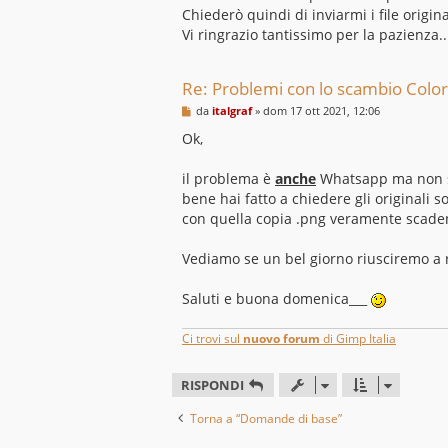
Chiederò quindi di inviarmi i file origi
Vi ringrazio tantissimo per la pazienza.
Re: Problemi con lo scambio Colo
M
da
italgraf
»
dom 17 ott 2021, 12:06
e
s
Ok,
s
a
g
il problema è
anche
Whatsapp ma non s
g
bene hai fatto a chiedere gli originali
i
o
con quella copia .png veramente scaden
Vediamo se un bel giorno riusciremo a r
Saluti e buona domenica___
Ci trovi sul
nuovo forum
di Gimp Italia
RISPONDI
Torna a “Domande di base”