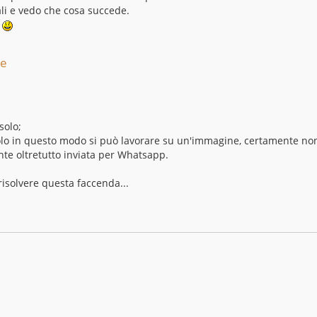
nali e vedo che cosa succede.
.
re
olo;
 solo in questo modo si può lavorare su un'immagine, certamente no
te oltretutto inviata per Whatsapp.
isolvere questa faccenda...