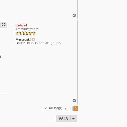
T
o
p
italgraf
Amministratore
Messaggi:
653
Iscritto il:
lun 15 apr 2013, 10:15
n
T
o
20 messaggi
1
2
PRECEDENTE
p
VAI A