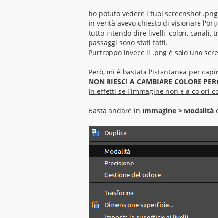
a
g
ho potuto vedere i tuoi screenshot .png
g
in verità avevo chiesto di visionare l'or
i
o
tutto intendo dire livelli, colori, canali,
passaggi sono stati fatti.
Purtroppo invece il .png è solo uno scr
Però, mi è bastata l'istantanea per capi
NON RIESCI A CAMBIARE COLORE PERC
in effetti se l'immagine non è a colori
Basta andare in
Immagine > Modalità
e