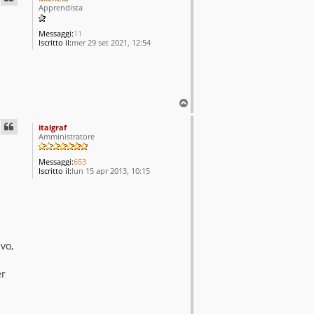
Apprendista
Messaggi:
11
Iscritto il:
mer 29 set 2021, 12:54
T
o
p
italgraf
Amministratore
Messaggi:
653
Iscritto il:
lun 15 apr 2013, 10:15
vo,
er