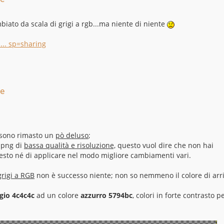
biato da scala di grigi a rgb...ma niente di niente
... sp=sharing
re
 sono rimasto un
pò deluso
;
 .png di
bassa qualità e risoluzione,
questo vuol dire che non hai
 testo né di applicare nel modo migliore cambiamenti vari.
grigi a RGB
non è successo niente; non so nemmeno il colore di arri
igio 4c4c4c
ad un colore
azzurro 5794bc
, colori in forte contrasto p