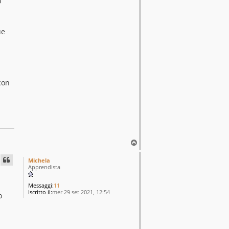
o
ue
con
T
o
p
Michela
Apprendista
Messaggi:
11
Iscritto il:
mer 29 set 2021, 12:54
o