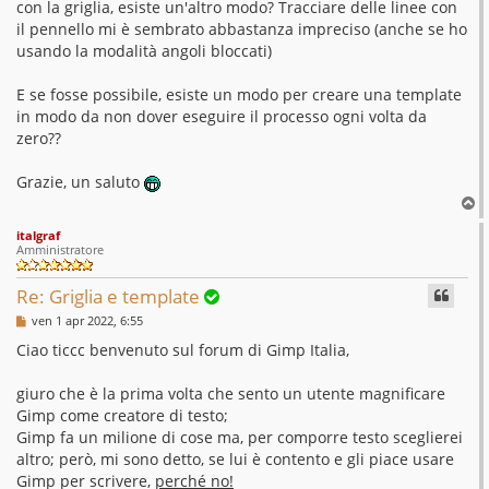
con la griglia, esiste un'altro modo? Tracciare delle linee con
il pennello mi è sembrato abbastanza impreciso (anche se ho
usando la modalità angoli bloccati)
E se fosse possibile, esiste un modo per creare una template
in modo da non dover eseguire il processo ogni volta da
zero??
Grazie, un saluto
T
o
italgraf
p
Amministratore
Re: Griglia e template
M
ven 1 apr 2022, 6:55
e
s
Ciao ticcc benvenuto sul forum di Gimp Italia,
s
a
g
giuro che è la prima volta che sento un utente magnificare
g
Gimp come creatore di testo;
i
o
Gimp fa un milione di cose ma, per comporre testo sceglierei
altro; però, mi sono detto, se lui è contento e gli piace usare
Gimp per scrivere,
perché no!