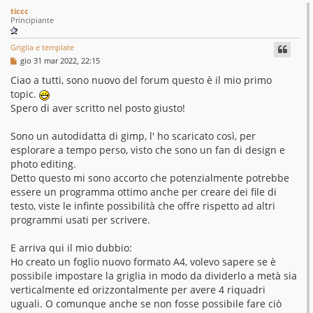
c
ticcc
i
Principiante
s
Griglia e template
s
M
gio 31 mar 2022, 22:15
e
o
s
Ciao a tutti, sono nuovo del forum questo è il mio primo
s
topic.
l
a
g
Spero di aver scritto nel posto giusto!
v
g
i
e
o
Sono un autodidatta di gimp, l' ho scaricato così, per
esplorare a tempo perso, visto che sono un fan di design e
d
photo editing.
Detto questo mi sono accorto che potenzialmente potrebbe
essere un programma ottimo anche per creare dei file di
testo, viste le infinte possibilità che offre rispetto ad altri
programmi usati per scrivere.
E arriva qui il mio dubbio:
Ho creato un foglio nuovo formato A4, volevo sapere se è
possibile impostare la griglia in modo da dividerlo a metà sia
verticalmente ed orizzontalmente per avere 4 riquadri
uguali. O comunque anche se non fosse possibile fare ciò