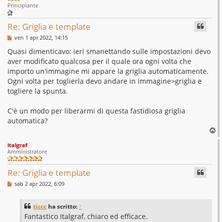
p
Principiante
Re: Griglia e template
M
ven 1 apr 2022, 14:15
e
s
Quasi dimenticavo: ieri smanettando sulle impostazioni devo
s
aver modificato qualcosa per il quale ora ogni volta che
a
g
importo un'immagine mi appare la griglia automaticamente.
g
Ogni volta per toglierla devo andare in immagine>griglia e
i
o
togliere la spunta.
C'è un modo per liberarmi di questa fastidiosa griglia
automatica?
T
o
italgraf
p
Amministratore
Re: Griglia e template
M
sab 2 apr 2022, 6:09
e
s
s
ticcc
ha scritto:
↑
a
g
Fantastico Italgraf, chiaro ed efficace.
g