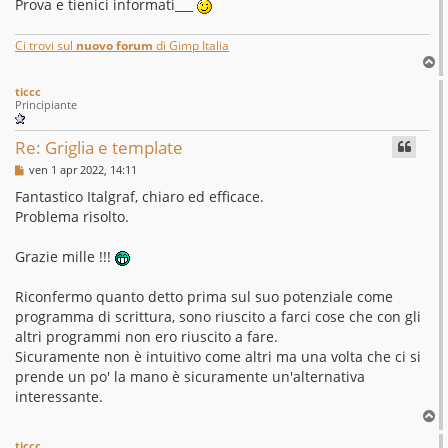
Prova e tienici informati___
Ci trovi sul
nuovo forum
di Gimp Italia
T
o
ticcc
p
Principiante
Re: Griglia e template
M
ven 1 apr 2022, 14:11
e
s
Fantastico Italgraf, chiaro ed efficace.
s
Problema risolto.
a
g
g
Grazie mille !!!
i
o
Riconfermo quanto detto prima sul suo potenziale come
programma di scrittura, sono riuscito a farci cose che con gli
altri programmi non ero riuscito a fare.
Sicuramente non è intuitivo come altri ma una volta che ci si
prende un po' la mano è sicuramente un'alternativa
interessante.
T
o
ticcc