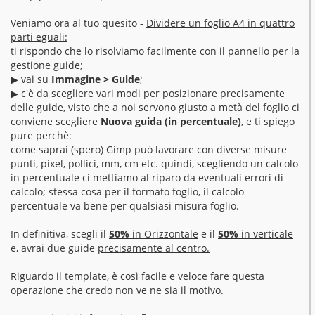
Veniamo ora al tuo quesito -
Dividere un foglio A4 in quattro
parti eguali:
ti rispondo che lo risolviamo facilmente con il pannello per la
gestione guide;
▶︎ vai su
Immagine > Guide
;
▶︎ c'è da scegliere vari modi per posizionare precisamente
delle guide, visto che a noi servono giusto a metà del foglio ci
conviene scegliere
Nuova guida (in percentuale)
, e ti spiego
pure perchè:
come saprai (spero) Gimp può lavorare con diverse misure
punti, pixel, pollici, mm, cm etc. quindi, scegliendo un calcolo
in percentuale ci mettiamo al riparo da eventuali errori di
calcolo; stessa cosa per il formato foglio, il calcolo
percentuale va bene per qualsiasi misura foglio.
In definitiva, scegli il
50%
in Orizzontale
e il
50%
in verticale
e, avrai due guide
precisamente al centro.
Riguardo il template, è così facile e veloce fare questa
operazione che credo non ve ne sia il motivo.