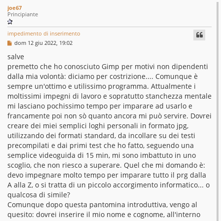
c
joe67
i
Principiante
s
impedimento di inserimento
s
M
dom 12 giu 2022, 19:02
e
o
s
salve
s
premetto che ho conosciuto Gimp per motivi non dipendenti
l
a
g
dalla mia volontà: diciamo per costrizione.... Comunque è
v
g
sempre un'ottimo e utilissimo programma. Attualmente i
i
e
o
moltissimi impegni di lavoro e sopratutto stanchezza mentale
mi lasciano pochissimo tempo per imparare ad usarlo e
d
francamente poi non sò quanto ancora mi può servire. Dovrei
creare dei miei semplici loghi personali in formato jpg,
utilizzando dei formati standard, da incollare su dei testi
precompilati e dai primi test che ho fatto, seguendo una
semplice videoguida di 15 min, mi sono imbattuto in uno
scoglio, che non riesco a superare. Quel che mi domando è:
devo impegnare molto tempo per imparare tutto il prg dalla
A alla Z, o si tratta di un piccolo accorgimento informatico... o
qualcosa di simile?
Comunque dopo questa pantomina introduttiva, vengo al
quesito: dovrei inserire il mio nome e cognome, all'interno