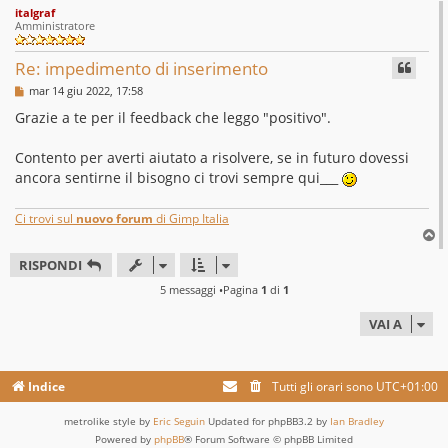
italgraf
p
Amministratore
Re: impedimento di inserimento
M
mar 14 giu 2022, 17:58
e
s
Grazie a te per il feedback che leggo "positivo".
s
a
g
Contento per averti aiutato a risolvere, se in futuro dovessi
g
ancora sentirne il bisogno ci trovi sempre qui___
i
o
Ci trovi sul
nuovo forum
di Gimp Italia
T
o
RISPONDI
p
5 messaggi •Pagina
1
di
1
VAI A
Indice
Tutti gli orari sono
UTC+01:00
metrolike style by
Eric Seguin
Updated for phpBB3.2 by
Ian Bradley
Powered by
phpBB
® Forum Software © phpBB Limited