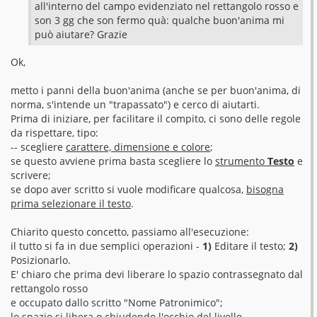
o
all'interno del campo evidenziato nel rettangolo rosso e
son 3 gg che son fermo quà: qualche buon'anima mi
può aiutare? Grazie
Ok,
metto i panni della buon'anima (anche se per buon'anima, di
norma, s'intende un "trapassato") e cerco di aiutarti.
Prima di iniziare, per facilitare il compito, ci sono delle regole
da rispettare, tipo:
-- scegliere
carattere, dimensione e colore
;
se questo avviene prima basta scegliere lo
strumento
Testo
e
scrivere;
se dopo aver scritto si vuole modificare qualcosa,
bisogna
prima selezionare il testo
.
Chiarito questo concetto, passiamo all'esecuzione:
il tutto si fa in due semplici operazioni -
1)
Editare il testo;
2)
Posizionarlo.
E' chiaro che prima devi liberare lo spazio contrassegnato dal
rettangolo rosso
e occupato dallo scritto "Nome Patronimico";
lo spazio si libera o chiudendo l'occhio del livello