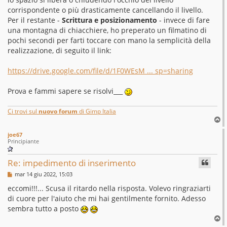
corrispondente o più drasticamente cancellando il livello.
Per il restante -
Scrittura e posizionamento
- invece di fare
una montagna di chiacchiere, ho preperato un filmatino di
pochi secondi per farti toccare con mano la semplicità della
realizzazione, di seguito il link:
https://drive.google.com/file/d/1F0WEsM ... sp=sharing
Prova e fammi sapere se risolvi___
Ci trovi sul
nuovo forum
di Gimp Italia
T
o
joe67
p
Principiante
Re: impedimento di inserimento
M
mar 14 giu 2022, 15:03
e
s
eccomi!!!... Scusa il ritardo nella risposta. Volevo ringraziarti
s
di cuore per l'aiuto che mi hai gentilmente fornito. Adesso
a
g
sembra tutto a posto
g
T
i
o
o