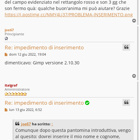
del campo evidenziato nel rettangolo rosso e son 3 gg che
son fermo quà: qualche buon'anima mi può aiutare? Grazie
https://i.postimg.cc/NMY4Lj37/PROBLEMA-INSERIMENTO.png
T
o
joe67
p
Principiante
Re: impedimento di inserimento
M
dom 12 giu 2022, 19:04
e
s
dimenticavo: Gimp versione 2.10.30
s
a
g
T
g
o
i
italgraf
p
o
Amministratore
Re: impedimento di inserimento
M
lun 13 giu 2022, 6:52
e
s
s
joe67
ha scritto:
↑
a
g
Comunque dopo questa pantomina introduttiva, vengo
g
al quesito: dovrei inserire il mio nome e cognome,
i