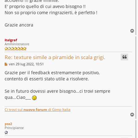
accidenti !!! grazie infinite.
s
E' proprio quello di cui avevo bisogno !!
a
g
Non so proprio come ringrazierti, è perfetto !
g
i
o
Grazie ancora
T
o
italgraf
p
Amministratore
Re: texture simile a piramide in scala grigi.
M
ven 29 lug 2022, 10:51
e
s
Grazie per il feedback estremamente positivo,
s
contento di esserti stato utile a risolvere.
a
g
g
Se in futuro dovessi avere bisogno...ci trovi sempre
i
o
qua...Ciao___
Ci trovi sul
nuovo forum
di Gimp Italia
T
o
psx2
p
Principiante