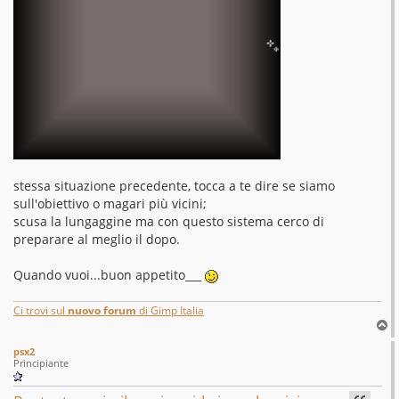
stessa situazione precedente, tocca a te dire se siamo
sull'obiettivo o magari più vicini;
scusa la lungaggine ma con questo sistema cerco di
preparare al meglio il dopo.
Quando vuoi...buon appetito___
Ci trovi sul
nuovo forum
di Gimp Italia
T
o
psx2
p
Principiante