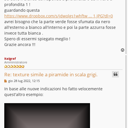
profondita 1 !
guardando questa
https://www.dropbox.com/s/jdwolgs1whftw ... 1.JPG?dl=0
avrei bisogno che la parte verde fosse sfumata da nero
all'esterno a bianco all'interno e poi la parte azzurra fosse
invece tutta bianca .
Spero di essermi spiegato meglio !
Grazie ancora !!!
T
o
italgraf
p
Amministratore
Re: texture simile a piramide in scala grigi.
M
gio 28 lug 2022, 12:15
e
s
In base alle nuove indicazioni ho fatto velocemente
s
quest'altro esempio:
a
g
g
i
o