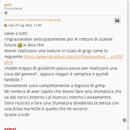
c
psx2
i
Principiante
s
texture simile a piramide in scala grigi.
s
M
mer 27 lug 2022, 11:46
e
s
salve a tutti,
s
ringraziandovi anticipatamente per le rotture di scatole
l
a
g
future
vi dico che
g
dovrei realizzare una texture in scala di grigi come la
i
o
seguente
https://www.dropbox.com/s/rf6ieloous6yd ... e.JPG?
dl=0
chiedo troppo di guidarmi passo passo per realizzare una
cosa del genere? , oppure magari è semplice e quindi
fattibile ?
Ovviamente sono completamente a digiuno di gimp.
Mi sembra di aver capito che dovrei fare una sfumatura che
va dal nero ( esterno ) al bianco ( interno ) ovviamentre.
Sono riuscito a fare una sfumatura dividendo la stessa con
una linea ma NON è quello che mi occorre.
Grazie a tutti
T
o
italgraf
p