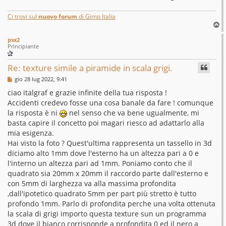
Ci trovi sul
nuovo forum
di Gimp Italia
T
o
psx2
p
Principiante
Re: texture simile a piramide in scala grigi.
M
gio 28 lug 2022, 9:41
e
s
ciao italgraf e grazie infinite della tua risposta !
s
Accidenti credevo fosse una cosa banale da fare ! comunque
a
g
la risposta è ni
nel senso che va bene ugualmente, mi
g
basta capire il concetto poi magari riesco ad adattarlo alla
i
o
mia esigenza.
Hai visto la foto ? Quest'ultima rappresenta un tassello in 3d
diciamo alto 1mm dove l'esterno ha un altezza pari a 0 e
l'interno un altezza pari ad 1mm. Poniamo conto che il
quadrato sia 20mm x 20mm il raccordo parte dall'esterno e
con 5mm di larghezza va alla massima profondita
,dall'ipotetico quadrato 5mm per part più stretto è tutto
profondo 1mm. Parlo di profondita perche una volta ottenuta
la scala di grigi importo questa texture sun un programma
3d dove il bianco corrisponde a profondita 0 ed il nero a