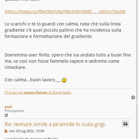
https://mega.nz/file/XkgSiAaT#p3ykm98AC ... n8Qsy1bpNk
Lo scarichi e te lo guardi con calma, nota che sulla linea
gradiente c'è quel piccolo pallino che ha incidenza sulla
formazione e formattazione del gradiente.
Dovremmo aver finito, spero che sia andato tutto a buon fine
ma, se così non fosse fammelo sapere e vedremo come
rimediare.
Con calma...buon lavoro___
Ci trovi sul
nuovo forum
di Gimp Italia
T
o
psx2
p
Principiante
Re: texture simile a piramide in scala grigi.
M
ven 29 lug 2022, 10:09
e
s