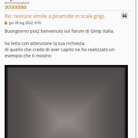
Amministratore
Re: texture simile a piramide in scala grigi.
M
gio 28 lug 2022, 6:55
e
s
Buongiorno psx2 benvenuto sul forum di Gimp Italia,
s
a
g
ho letto con attenzione la tua richiesta,
g
di quello che credo di aver capito ne ho realizzato un
i
o
esempio che ti mostro: