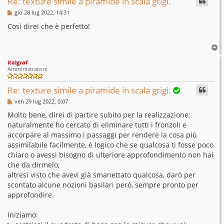
Re: texture simile a piramide in scala grigi.
M
gio 28 lug 2022, 14:31
e
s
Così direi che è perfetto!
s
a
g
T
g
o
i
italgraf
p
o
Amministratore
Re: texture simile a piramide in scala grigi.
M
ven 29 lug 2022, 0:07
e
s
Molto bene, direi di partire subito per la realizzazione;
s
naturalmente ho cercato di eliminare tutti i fronzoli e
a
g
accorpare al massimo i passaggi per rendere la cosa più
g
assimilabile facilmente, è logico che se qualcosa ti fosse poco
i
o
chiaro o avessi bisogno di ulteriore approfondimento non hai
che da dirmelo;
altresì visto che avevi già smanettato qualcosa, darò per
scontato alcune nozioni basilari però, sempre pronto per
approfondire.
Iniziamo: