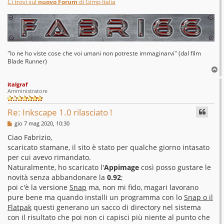
Ci trovi sul
nuovo Forum
di Gimp Italia
"Io ne ho viste cose che voi umani non potreste immaginarvi" (dal film
Blade Runner)
T
o
italgraf
p
Amministratore
Re: Inkscape 1.0 rilasciato !
M
gio 7 mag 2020, 10:30
e
s
Ciao Fabrizio,
s
scaricato stamane, il sito è stato per qualche giorno intasato
a
g
per cui avevo rimandato.
g
Naturalmente, ho scaricato l'
Appimage
così posso gustare le
i
o
novità senza abbandonare la
0.92
;
poi c'è la versione
Snap
ma, non mi fido, magari lavorano
pure bene ma quando installi un programma con lo
Snap o il
Flatpak
questi generano un sacco di directory nel sistema
con il risultato che poi non ci capisci più niente al punto che