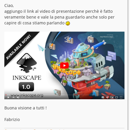
e
s
Ciao,
s
aggiungo il link al video di presentazione perchè è fatto
a
g
veramente bene e vale la pena guardarlo anche solo per
g
capire di cosa stiamo parlando
i
o
Buona visione a tutti !
Fabrizio