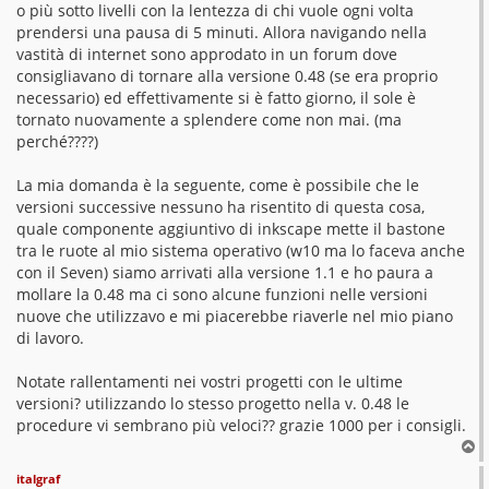
o più sotto livelli con la lentezza di chi vuole ogni volta
prendersi una pausa di 5 minuti. Allora navigando nella
vastità di internet sono approdato in un forum dove
consigliavano di tornare alla versione 0.48 (se era proprio
necessario) ed effettivamente si è fatto giorno, il sole è
tornato nuovamente a splendere come non mai. (ma
perché????)
La mia domanda è la seguente, come è possibile che le
versioni successive nessuno ha risentito di questa cosa,
quale componente aggiuntivo di inkscape mette il bastone
tra le ruote al mio sistema operativo (w10 ma lo faceva anche
con il Seven) siamo arrivati alla versione 1.1 e ho paura a
mollare la 0.48 ma ci sono alcune funzioni nelle versioni
nuove che utilizzavo e mi piacerebbe riaverle nel mio piano
di lavoro.
Notate rallentamenti nei vostri progetti con le ultime
versioni? utilizzando lo stesso progetto nella v. 0.48 le
procedure vi sembrano più veloci?? grazie 1000 per i consigli.
T
o
italgraf
p