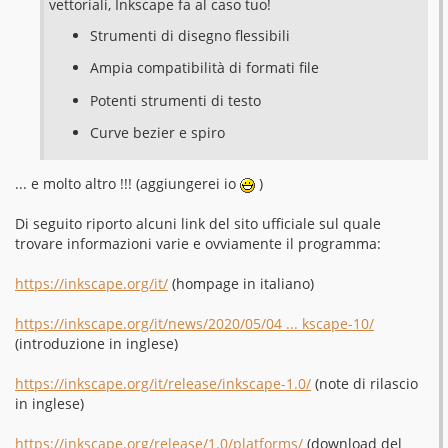
vettoriali, Inkscape fa al caso tuo!
Strumenti di disegno flessibili
Ampia compatibilità di formati file
Potenti strumenti di testo
Curve bezier e spiro
... e molto altro !!! (aggiungerei io
)
Di seguito riporto alcuni link del sito ufficiale sul quale
trovare informazioni varie e ovviamente il programma:
https://inkscape.org/it/
(hompage in italiano)
https://inkscape.org/it/news/2020/05/04 ... kscape-10/
(introduzione in inglese)
https://inkscape.org/it/release/inkscape-1.0/
(note di rilascio
in inglese)
https://inkscape.org/release/1.0/platforms/
(download del