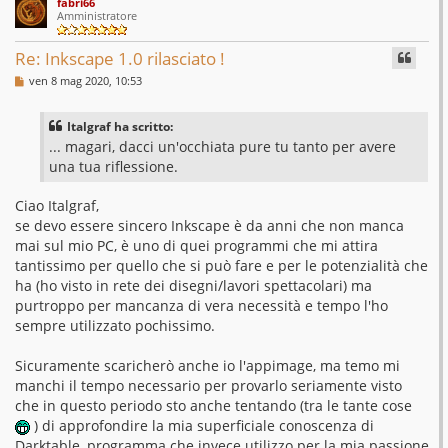
fabri66
p
o
Amministratore
Re: Inkscape 1.0 rilasciato !
M
ven 8 mag 2020, 10:53
e
s
s
Italgraf ha scritto:
a
g
... magari, dacci un'occhiata pure tu tanto per avere
g
una tua riflessione.
i
o
Ciao Italgraf,
se devo essere sincero Inkscape è da anni che non manca
mai sul mio PC, è uno di quei programmi che mi attira
tantissimo per quello che si può fare e per le potenzialità che
ha (ho visto in rete dei disegni/lavori spettacolari) ma
purtroppo per mancanza di vera necessità e tempo l'ho
sempre utilizzato pochissimo.
Sicuramente scaricherò anche io l'appimage, ma temo mi
manchi il tempo necessario per provarlo seriamente visto
che in questo periodo sto anche tentando (tra le tante cose
) di approfondire la mia superficiale conoscenza di
Darktable, programma che invece utilizzo per la mia passione