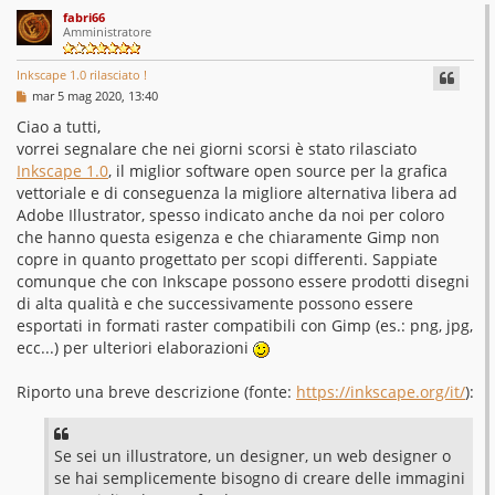
fabri66
Amministratore
Inkscape 1.0 rilasciato !
M
mar 5 mag 2020, 13:40
e
s
Ciao a tutti,
s
vorrei segnalare che nei giorni scorsi è stato rilasciato
a
g
Inkscape 1.0
, il miglior software open source per la grafica
g
vettoriale e di conseguenza la migliore alternativa libera ad
i
o
Adobe Illustrator, spesso indicato anche da noi per coloro
che hanno questa esigenza e che chiaramente Gimp non
copre in quanto progettato per scopi differenti. Sappiate
comunque che con Inkscape possono essere prodotti disegni
di alta qualità e che successivamente possono essere
esportati in formati raster compatibili con Gimp (es.: png, jpg,
ecc...) per ulteriori elaborazioni
Riporto una breve descrizione (fonte:
https://inkscape.org/it/
):
Se sei un illustratore, un designer, un web designer o
se hai semplicemente bisogno di creare delle immagini