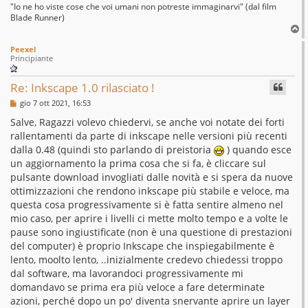
"Io ne ho viste cose che voi umani non potreste immaginarvi" (dal film
Blade Runner)
T
o
Peexel
p
Principiante
Re: Inkscape 1.0 rilasciato !
M
gio 7 ott 2021, 16:53
e
s
Salve, Ragazzi volevo chiedervi, se anche voi notate dei forti
s
rallentamenti da parte di inkscape nelle versioni più recenti
a
g
dalla 0.48 (quindi sto parlando di preistoria
) quando esce
g
un aggiornamento la prima cosa che si fa, è cliccare sul
i
o
pulsante download invogliati dalle novità e si spera da nuove
ottimizzazioni che rendono inkscape più stabile e veloce, ma
questa cosa progressivamente si è fatta sentire almeno nel
mio caso, per aprire i livelli ci mette molto tempo e a volte le
pause sono ingiustificate (non è una questione di prestazioni
del computer) è proprio Inkscape che inspiegabilmente è
lento, moolto lento, ..inizialmente credevo chiedessi troppo
dal software, ma lavorandoci progressivamente mi
domandavo se prima era più veloce a fare determinate
azioni, perché dopo un po' diventa snervante aprire un layer