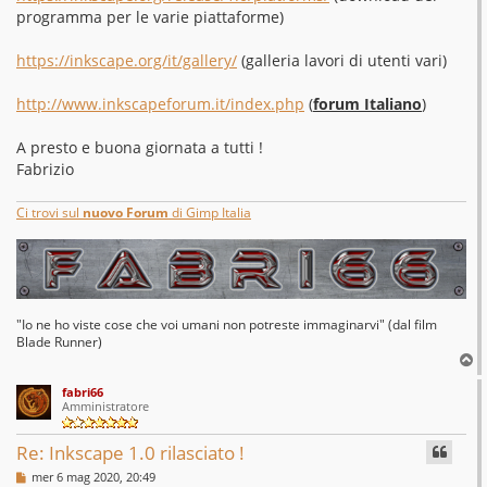
programma per le varie piattaforme)
https://inkscape.org/it/gallery/
(galleria lavori di utenti vari)
http://www.inkscapeforum.it/index.php
(
forum Italiano
)
A presto e buona giornata a tutti !
Fabrizio
Ci trovi sul
nuovo Forum
di Gimp Italia
"Io ne ho viste cose che voi umani non potreste immaginarvi" (dal film
Blade Runner)
T
o
fabri66
p
Amministratore
Re: Inkscape 1.0 rilasciato !
M
mer 6 mag 2020, 20:49