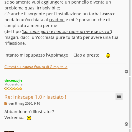
se solamente vuoi aggiungere un pennello diventa un
problema quasi irrisolvibile;
c'è anche il sorgente per l'installazione un tarbal
.tar.xz
ho dato un'occhiata al
readme
e mi è parso un che di
complicato almeno per me
(del tipo
"sai come parti e non sai come arrivi e se arrivi"
)
magari, dacci un'occhiata pure tu tanto per avere una tua
riflessione.
Intanto mi spupazzo l'Appimage___Ciao a presto___
Ci trovi sul
nuovo forum
di Gimp Italia
T
o
vincenzojrs
p
Moderatore
Re: Inkscape 1.0 rilasciato !
M
ven 8 mag 2020, 9:16
e
s
Abbandonerò Illustrator?
s
Vedremo...
a
g
T
g
o
i