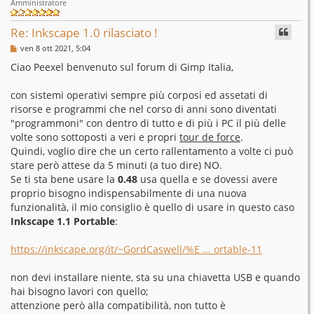
Amministratore
Re: Inkscape 1.0 rilasciato !
M
ven 8 ott 2021, 5:04
e
s
Ciao Peexel benvenuto sul forum di Gimp Italia,
s
a
g
con sistemi operativi sempre più corposi ed assetati di
g
risorse e programmi che nel corso di anni sono diventati
i
o
"programmoni" con dentro di tutto e di più i PC il più delle
volte sono sottoposti a veri e propri
tour de force
.
Quindi, voglio dire che un certo rallentamento a volte ci può
stare però attese da 5 minuti (a tuo dire) NO.
Se ti sta bene usare la
0.48
usa quella e se dovessi avere
proprio bisogno indispensabilmente di una nuova
funzionalità, il mio consiglio è quello di usare in questo caso
Inkscape 1.1 Portable
:
https://inkscape.org/it/~GordCaswell/%E ... ortable-11
non devi installare niente, sta su una chiavetta USB e quando
hai bisogno lavori con quello;
attenzione però alla compatibilità, non tutto è