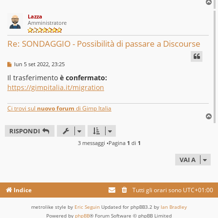
T
o
Lazza
p
Amministratore
Re: SONDAGGIO - Possibilità di passare a Discourse
M
lun 5 set 2022, 23:25
e
s
Il trasferimento
è confermato:
s
https://gimpitalia.it/migration
a
g
g
i
Ci trovi sul
nuovo forum
di Gimp Italia
o
T
o
RISPONDI
p
3 messaggi •Pagina
1
di
1
VAI A
Indice
Tutti gli orari sono
UTC+01:00
metrolike style by
Eric Seguin
Updated for phpBB3.2 by
Ian Bradley
Powered by
phpBB
® Forum Software © phpBB Limited