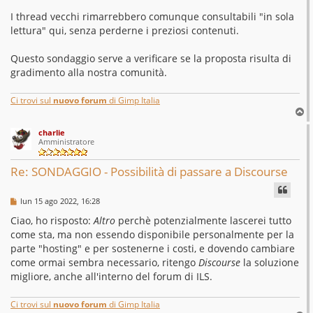
I thread vecchi rimarrebbero comunque consultabili "in sola
lettura" qui, senza perderne i preziosi contenuti.
Questo sondaggio serve a verificare se la proposta risulta di
gradimento alla nostra comunità.
Ci trovi sul
nuovo forum
di Gimp Italia
T
o
charlie
p
Amministratore
Re: SONDAGGIO - Possibilità di passare a Discourse
M
lun 15 ago 2022, 16:28
e
s
Ciao, ho risposto:
Altro
perchè potenzialmente lascerei tutto
s
come sta, ma non essendo disponibile personalmente per la
a
g
parte "hosting" e per sostenerne i costi, e dovendo cambiare
g
come ormai sembra necessario, ritengo
Discourse
la soluzione
i
o
migliore, anche all'interno del forum di ILS.
Ci trovi sul
nuovo forum
di Gimp Italia