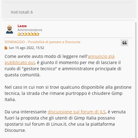
Voti totali:
6
Lazza
Amministratore
SONDAGGIO - Possibilità di passare a Discourse
M
lun 15 ago 2022, 15:52
e
s
Come avrete avuto modo di leggere nell'
annuncio già
s
pubblicato qui
, è giunto il momento per me di lasciare il
a
g
ruolo di "gestore tecnico" e amministratore principale di
g
questa comunità.
i
o
Nel caso in cui non si trovi qualcuno disponibile alla gestione
tecnica, la strada che rimane purtroppo è chiudere Gimp
Italia.
Da una interessante
discussione sul forum di ILS
, è venuta
fuori la proposta che gli utenti di Gimp Italia possano
spostarsi sul forum di Linux.it, che usa la piattaforma
Discourse.