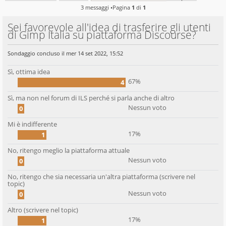
3 messaggi •Pagina
1
di
1
Sei favorevole all'idea di trasferire gli utenti
di Gimp Italia su piattaforma Discourse?
Sondaggio concluso il mer 14 set 2022, 15:52
Sì, ottima idea
67%
4
Sì, ma non nel forum di ILS perché si parla anche di altro
Nessun voto
0
Mi è indifferente
17%
1
No, ritengo meglio la piattaforma attuale
Nessun voto
0
No, ritengo che sia necessaria un'altra piattaforma (scrivere nel
topic)
Nessun voto
0
Altro (scrivere nel topic)
17%
1