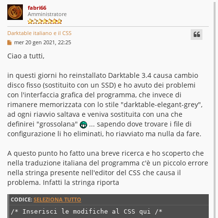
fabri66
Amministratore
Darktable italiano e il CSS
M
mer 20 gen 2021, 22:25
e
s
Ciao a tutti,
s
a
g
in questi giorni ho reinstallato Darktable 3.4 causa cambio
g
disco fisso (sostituito con un SSD) e ho avuto dei problemi
i
o
con l'interfaccia grafica del programma, che invece di
rimanere memorizzata con lo stile "darktable-elegant-grey",
ad ogni riavvio saltava e veniva sostituita con una che
definirei "grossolana"
... sapendo dove trovare i file di
configurazione li ho eliminati, ho riavviato ma nulla da fare.
A questo punto ho fatto una breve ricerca e ho scoperto che
nella traduzione italiana del programma c'è un piccolo errore
nella stringa presente nell'editor del CSS che causa il
problema. Infatti la stringa riporta
CODICE:
SELEZIONA TUTTO
/* Inserisci le modifiche al CSS qui /*