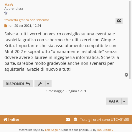
MaxV
Apprendista
tavoletta grafica con schermo
M
lun 20 set 2021, 12:24
e
s
Salve a tutti, vorrei un vostro consiglio su una eventuale
s
tavoletta grafica con schermo che utiiizzerei con Gimp e
a
g
Krita. Importante che sia assolutamente compatibile con
g
Mint 20.2 e soprattutto "umanamente installabile" senza
i
o
dovere avere 3 lauree in ingegneria informatica. Scherzi a
parte, sarebbe molto gradevole anche non svenarsi per
aquistarla. Grazie di nuovo a tutti
T
o
RISPONDI
p
1 messaggio •Pagina
1
di
1
VAI A
Indice
Tutti gli orari sono
UTC+01:00
metrolike style by
Eric Seguin
Updated for phpBB3.2 by
Ian Bradley