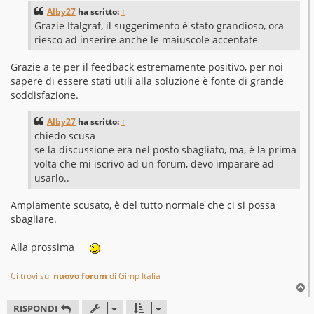
s
Alby27
ha scritto:
↑
a
g
Grazie Italgraf, il suggerimento è stato grandioso, ora
g
riesco ad inserire anche le maiuscole accentate
i
o
Grazie a te per il feedback estremamente positivo, per noi
sapere di essere stati utili alla soluzione è fonte di grande
soddisfazione.
Alby27
ha scritto:
↑
chiedo scusa
se la discussione era nel posto sbagliato, ma, è la prima
volta che mi iscrivo ad un forum, devo imparare ad
usarlo..
Ampiamente scusato, è del tutto normale che ci si possa
sbagliare.
Alla prossima___
Ci trovi sul
nuovo forum
di Gimp Italia
T
o
RISPONDI
p