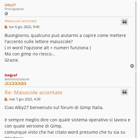
Alby27
Principiante
Maiuscole accentate
M
lun 6 giu 2022, 9:45
e
s
Buongiorno, qualcuno può aiutarmi a capire come mettere
s
l'accento sulle lettere maiuscole?
a
g
( in word l'opzione alt + numeri funziona )
g
Ma con gimp no riesco...
i
o
Grazie.
T
o
italgraf
p
Amministratore
Re: Maiuscole accentate
M
mar 7 giu 2022, 4:30
e
s
Ciao Alby27 benvenuto sul forum di Gimp Italia,
s
a
g
è sempre meglio dire con quale sistema operativo si lavora e
g
con quale versione di Gimp,
i
o
comunque visto che hai citato word presumo che tu sia su