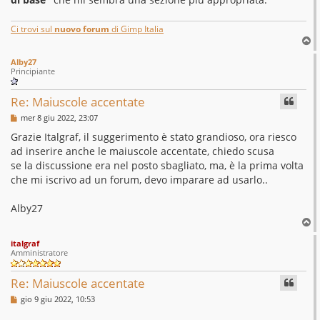
Ci trovi sul
nuovo forum
di Gimp Italia
T
o
Alby27
p
Principiante
Re: Maiuscole accentate
M
mer 8 giu 2022, 23:07
e
s
Grazie Italgraf, il suggerimento è stato grandioso, ora riesco
s
ad inserire anche le maiuscole accentate, chiedo scusa
a
g
se la discussione era nel posto sbagliato, ma, è la prima volta
g
che mi iscrivo ad un forum, devo imparare ad usarlo..
i
o
Alby27
T
o
italgraf
p
Amministratore
Re: Maiuscole accentate
M
gio 9 giu 2022, 10:53
e
s