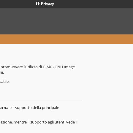
Privacy
er promuovere l’utilizzo di GIMP (GNU Image
ni.
atile.
derna
e il supporto della principale
zione, mentre il supporto agli utenti vede il