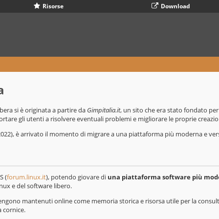
Risorse
Download
a
bera si è originata a partire da
Gimpitalia.it
, un sito che era stato fondato p
are gli utenti a risolvere eventuali problemi e migliorare le proprie creazio
2022), è arrivato il momento di migrare a una piattaforma più moderna e vers
S (
forum.linux.it
), potendo giovare di
una piattaforma software più mo
nux e del software libero.
ngono mantenuti online come memoria storica e risorsa utile per la consulta
 cornice.