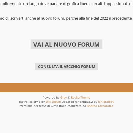
mplicemente un luogo dove parlare di grafica libera con altri appassionati 
mo di iscriverti anche al nuovo forum, perché alla fine del 2022 il precedente 
VAI AL NUOVO FORUM
CONSULTA IL VECCHIO FORUM
Powered by
Grav
©
RocketTheme
metrolike style by
Eric Seguin
Updated for phpBB3.2 by
Ian Bradley
Versione del tema di Gimp Italia realizzata da
Andrea Lazzarotto