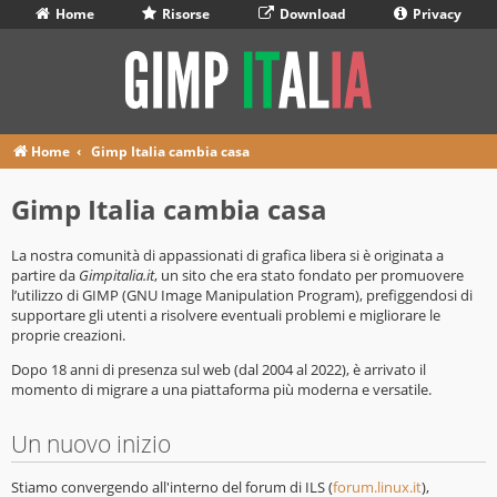
Home
Risorse
Download
Privacy
Home
Gimp Italia cambia casa
Gimp Italia cambia casa
La nostra comunità di appassionati di grafica libera si è originata a
partire da
Gimpitalia.it
, un sito che era stato fondato per promuovere
l’utilizzo di GIMP (GNU Image Manipulation Program), prefiggendosi di
supportare gli utenti a risolvere eventuali problemi e migliorare le
proprie creazioni.
Dopo 18 anni di presenza sul web (dal 2004 al 2022), è arrivato il
momento di migrare a una piattaforma più moderna e versatile.
Un nuovo inizio
Stiamo convergendo all'interno del forum di ILS (
forum.linux.it
),