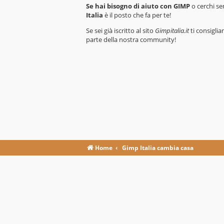
Se hai bisogno di aiuto con GIMP
o cerchi se
Italia
è il posto che fa per te!
Se sei già iscritto al sito
Gimpitalia.it
ti consiglia
parte della nostra community!
Home
Gimp Italia cambia casa