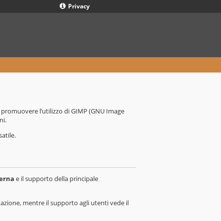
Privacy
er promuovere l’utilizzo di GIMP (GNU Image
ni.
atile.
derna
e il supporto della principale
zione, mentre il supporto agli utenti vede il