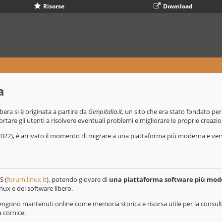
Risorse
Download
a
bera si è originata a partire da
Gimpitalia.it
, un sito che era stato fondato p
are gli utenti a risolvere eventuali problemi e migliorare le proprie creazio
2022), è arrivato il momento di migrare a una piattaforma più moderna e vers
S (
forum.linux.it
), potendo giovare di
una piattaforma software più mo
nux e del software libero.
ngono mantenuti online come memoria storica e risorsa utile per la consulta
 cornice.